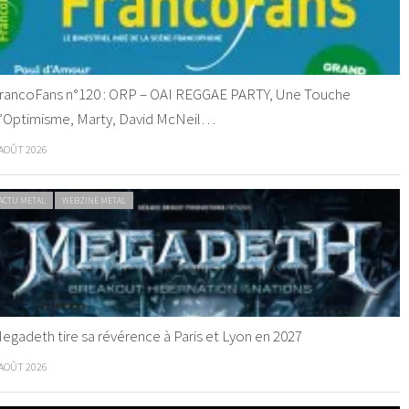
rancoFans n°120 : ORP – OAI REGGAE PARTY, Une Touche
’Optimisme, Marty, David McNeil…
 AOÛT 2026
ACTU METAL
WEBZINE METAL
egadeth tire sa révérence à Paris et Lyon en 2027
 AOÛT 2026