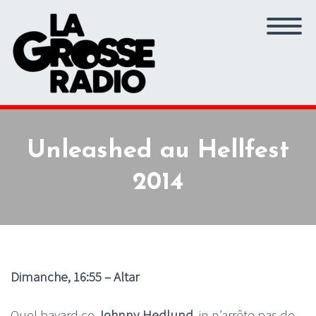
Unleashed au Hellfest
2014
Dimanche, 16:55 – Altar
Quel bavard ce
Johnny Hedlund
, in n’arrête pas de