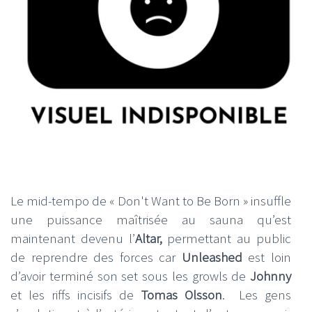
Le mid-tempo de « Don't Want to Be Born » insuffle
une puissance maîtrisée au sauna qu’est
maintenant devenu l’
Altar,
permettant au public
de reprendre des forces car
Unleashed
est loin
d’avoir terminé son set sous les growls de
Johnny
et les riffs incisifs de
Tomas Olsson
. Les gens