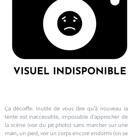
Ça décoiffe. Inutile de vous dire qu’à nouveau la
tente est inaccessible, impossible d’approcher de
la scène (voir du pit photo) sans marcher sur une
main, un pied, voir un corps encore endormi (on se