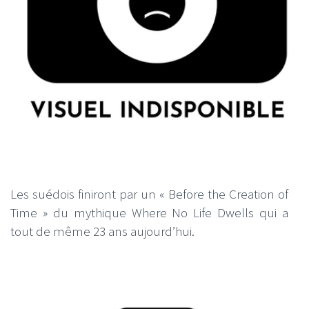
Les suédois finiront par un « Before the Creation of
Time » du mythique Where No Life Dwells qui a
tout de même 23 ans aujourd’hui.