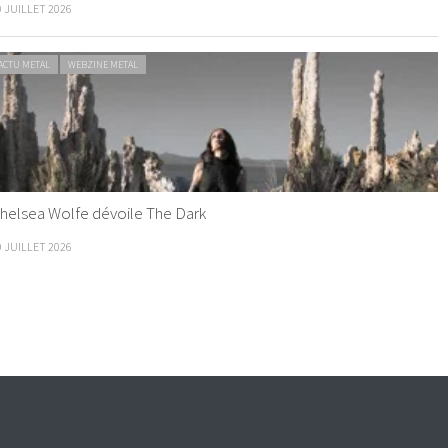
0 JUILLET 2026
ACTU METAL
WEBZINE METAL
helsea Wolfe dévoile The Dark
9 JUILLET 2026