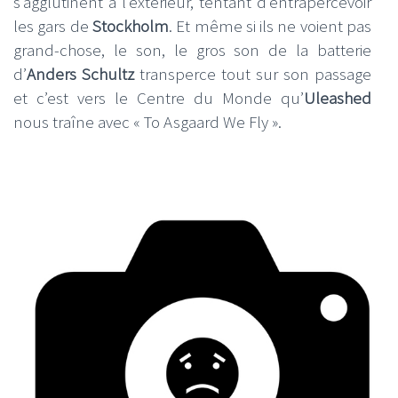
s’agglutinent à l’extérieur, tentant d’entrapercevoir
les gars de
Stockholm
. Et même si ils ne voient pas
grand-chose, le son, le gros son de la batterie
d’
Anders Schultz
transperce tout sur son passage
et c’est vers le Centre du Monde qu’
Uleashed
nous traîne avec « To Asgaard We Fly ».