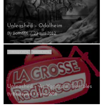
Unleashed – Odalheim
By Born666
/ 23 avril 2012
CHRONIQUE METAL
WEBZINE METAL
Unleashed – As Yggdrasil Trembles
By Bassayaya
/ 6 avril 2010