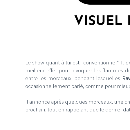
LE GROS RIFFIFI
LE GROS
Christmas
Le show quant à lui est "conventionnel". Il 
meilleur effet pour invoquer les flammes de 
entre les morceaux, pendant lesquelles
Ra
occasionnellement parlé, comme pour mieux
Il annonce après quelques morceaux, une cha
prochain, tout en rappelant que le dernier da