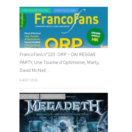
PARTENAIRE GENERAL
WEBZINE GLOBAL
FrancoFans n°120 : ORP – OAI REGGAE
PARTY, Une Touche d’Optimisme, Marty,
David McNeil…
6 AOÛT 2026
ACTU METAL
WEBZINE METAL