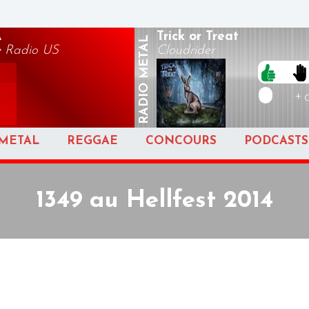
A
Trick or Treat
METAL
e Radio US
Cloudrider
RADIO
+ 
METAL
REGGAE
CONCOURS
PODCASTS
1349 au Hellfest 2014