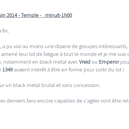
in 2014 - Temple - minuit-1h00
fin.
, a pu voir au moins une dizaine de groupes intéressants,
t amené leur lot de fatigue à tout le monde et je me suis d
nse, notamment en black metal avec
Vreid
ou
Emperor
pou
de
1349
avaient intérêt à être en forme pour sortir du lot !
our un black metal brutal et sans concession.
es derniers fans encore capables de s'agiter vont être re