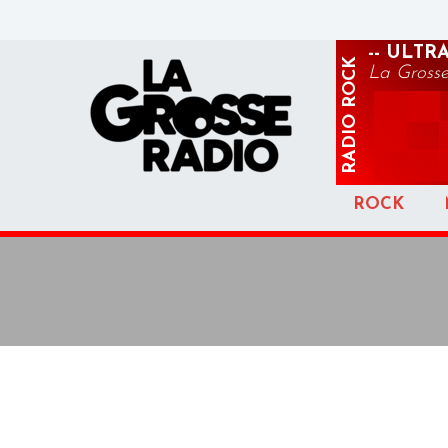
-- ULTR
ROCK
La Gross
RADIO
ROCK