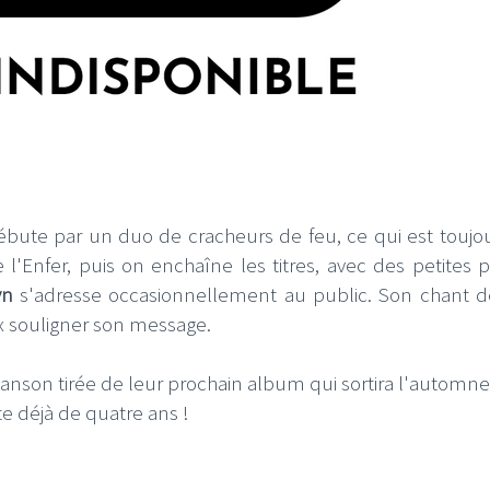
LE GROS RIFFIFI
 RIFFIFI –
LE GROS RIFFIFI – Surf
 Riffifi 2025 !!!
The Covers !!!
débute par un duo de cracheurs de feu, ce qui est toujo
l'Enfer, puis on enchaîne les titres, avec des petites 
vn
s'adresse occasionnellement au public. Son chant d
 souligner son message.
nson tirée de leur prochain album qui sortira l'automne
te déjà de quatre ans !