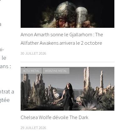
a
Amon Amarth sonne le Gjallarhorn : The
Allfather Awakens arrivera le 2 octobre
i-
30 JUILLET 2026
 le
ans :
ACTU METAL
WEBZINE METAL
trat a
gitée
Chelsea Wolfe dévoile The Dark
29 JUILLET 2026