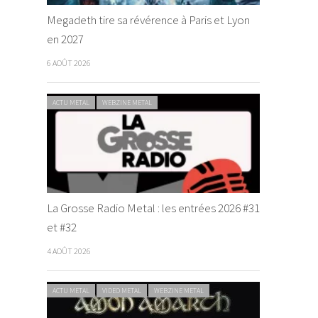
Megadeth tire sa révérence à Paris et Lyon
en 2027
6 AOÛT 2026
ACTU METAL
WEBZINE METAL
La Grosse Radio Metal : les entrées 2026 #31
et #32
4 AOÛT 2026
ACTU METAL
VIDEO METAL
WEBZINE METAL
.