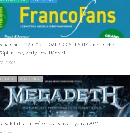
PARTENAIRE GENERAL
WEBZINE GLOBAL
rancoFans n°120 : ORP – OAI REGGAE PARTY, Une Touche
’Optimisme, Marty, David McNeil…
 AOÛT 2026
ACTU METAL
WEBZINE METAL
egadeth tire sa révérence à Paris et Lyon en 2027