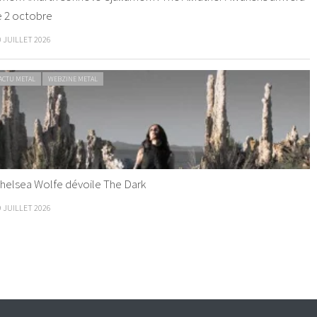
e 2 octobre
0 JUILLET 2026
ACTU METAL
WEBZINE METAL
helsea Wolfe dévoile The Dark
9 JUILLET 2026