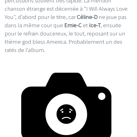
percussions souvent très rapide. La mention
chanson étrange est décernée à "I Will Always Love
You", d’abord pour le titre, car
Céline-D
ne joue pas
dans la même cour que
Ernie-C
et
Ice-T
, ensuite
pour le refrain doucereux, le tout, reposant sur un
thème god bless America. Probablement un des
ratés de l’album.