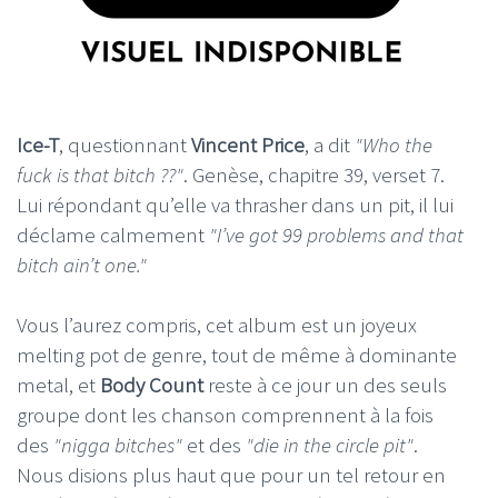
Ice-T
, questionnant
Vincent Price
, a dit
"Who the
fuck is that bitch ??"
. Genèse, chapitre 39, verset 7.
Lui répondant qu’elle va thrasher dans un pit, il lui
déclame calmement
"I’ve got 99 problems and that
bitch ain’t one."
Vous l’aurez compris, cet album est un joyeux
melting pot de genre, tout de même à dominante
metal, et
Body Count
reste à ce jour un des seuls
groupe dont les chanson comprennent à la fois
des
"nigga bitches"
et des
"die in the circle pit"
.
Nous disions plus haut que pour un tel retour en