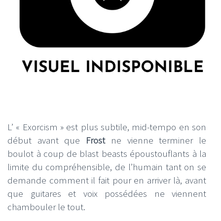
L’ « Exorcism » est plus subtile, mid-tempo en son
début avant que
Frost
ne vienne terminer le
boulot à coup de blast beasts époustouflants à la
limite du compréhensible, de l’humain tant on se
demande comment il fait pour en arriver là, avant
que guitares et voix possédées ne viennent
chambouler le tout.