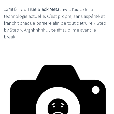
1349
fait du
True Black Metal
avec l’aide de la
technologie actuelle. C’est propre, sans aspérité et
franchit chaque barrière afin de tout détruire « Step
by Step ». Arghhhhhh… ce riff sublime avant le
break !