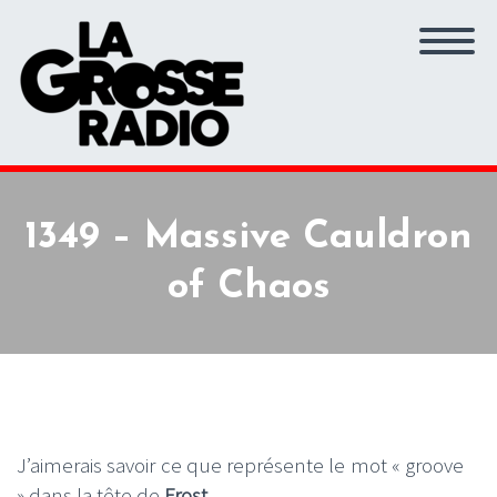
1349 – Massive Cauldron
of Chaos
J’aimerais savoir ce que représente le mot « groove
» dans la tête de
Frost
.