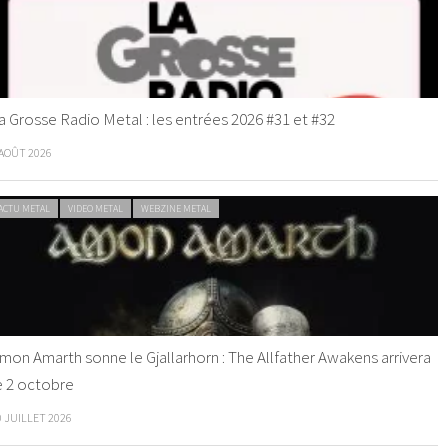
a Grosse Radio Metal : les entrées 2026 #31 et #32
 AOÛT 2026
ACTU METAL
VIDEO METAL
WEBZINE METAL
mon Amarth sonne le Gjallarhorn : The Allfather Awakens arrivera
e 2 octobre
0 JUILLET 2026