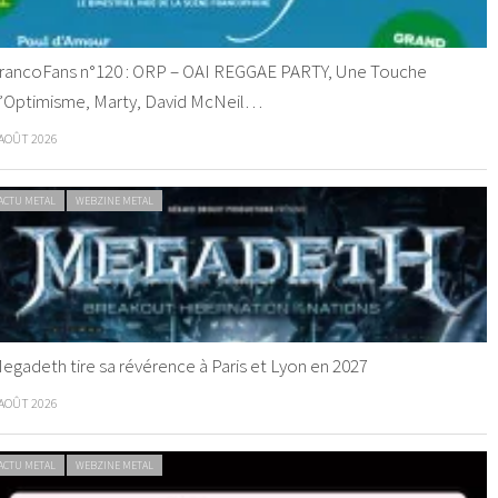
rancoFans n°120 : ORP – OAI REGGAE PARTY, Une Touche
’Optimisme, Marty, David McNeil…
 AOÛT 2026
ACTU METAL
WEBZINE METAL
egadeth tire sa révérence à Paris et Lyon en 2027
 AOÛT 2026
ACTU METAL
WEBZINE METAL