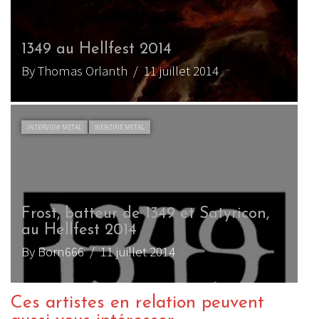
1349 au Hellfest 2014
By Thomas Orlanth
/ 11 juillet 2014
INTERVIEW METAL
WEBZINE METAL
Frost, batteur de 1349 et Satyricon,
au Hellfest 2014
By Born666
/ 11 juillet 2014
Ces artistes en relation peuvent