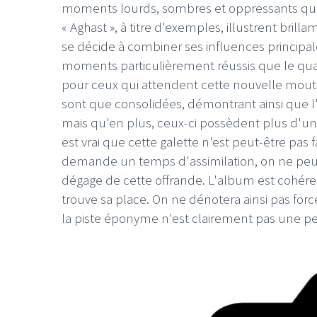
moments lourds, sombres et oppressants qui fo
« Aghast », à titre d'exemples, illustrent bri
se décide à combiner ses influences principales
moments particulièrement réussis que le quatuo
pour ceux qui attendent cette nouvelle moutu
sont que consolidées, démontrant ainsi que l'i
LE GROS RIFFIFI
LE G
mais qu'en plus, ceux-ci possèdent plus d'une 
LE GROS RIFFIFI –
LE
est vrai que cette galette n'est peut-être pa
Christmas Riffifi 2025 !!!
Th
demande un temps d'assimilation, on ne peut
dégage de cette offrande. L'album est cohéren
trouve sa place. On ne dénotera ainsi pas forc
la piste éponyme n'est clairement pas une pe