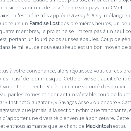
s musiciens connus de la scène de son pays, aux CV et
nsi qu'est né le très apprécié
A Fragile King
, mélangean
auditeurs un
Paradise Lost
des premières heures, un peu
uatre membres, le projet ne se limitera pas à un seul c
ters
, portant un lourd poids sur ses épaules. Coup de gén
dans le milieu, ce nouveau skeud est un bon moyen de 
plus à votre convenance, alors réjouissez-vous car ces br
us incisif de leur musique. Cette envie se traduit d'entr
t violente et directe. Voilà donc une volonté d'évolution
eau par les cornes et donnant un véritable coup de fouet
r « Instinct Slaughter », « Savages Arise » ou encore « Catt
agressive que jamais, à la section rythmique tranchante, 
en d'apporter une diversité bienvenue à son œuvre. Cette
e et enthousiasmante que le chant de
Mackintosh
est au