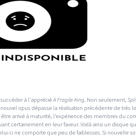
 succéder à l'apprécié
A Fragile King
. Non seulement,
Spl
 nouvel opus dépasse la réalisation précédente de très lo
 être arrivé à maturité, l'expérience des membres du c
ant certainement en leur faveur. Voilà ainsi un disque qu'
ui-ci ne comporte que peu de faiblesses. Si nouvelle sort