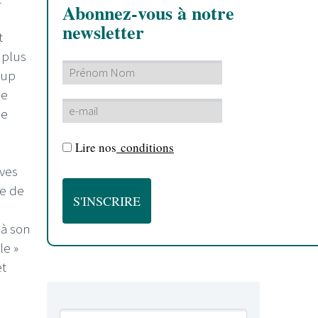
Abonnez-vous à notre
newsletter
t
 plus
oup
ie
se
Lire nos
conditions
aves
ée de
 à son
le »
et