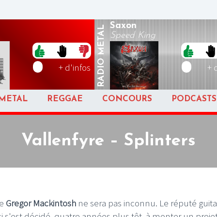
Saxon
METAL
Speed King
RADIO
+ d'infos
+ 
METAL
REGGAE
CONCOURS
PODCASTS
Vallenfyre – Splinters
e
Gregor Mackintosh
ne sera pas inconnu. Le réputé guita
ci s'est décidé, quatre années plus tôt, à monter un proje