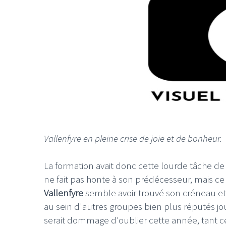
Vallenfyre en pleine crise de joie et de bonheur.
La formation avait donc cette lourde tâche de
ne fait pas honte à son prédécesseur, mais ce
Vallenfyre
semble avoir trouvé son créneau et
au sein d'autres groupes bien plus réputés jou
serait dommage d'oublier cette année, tant cel