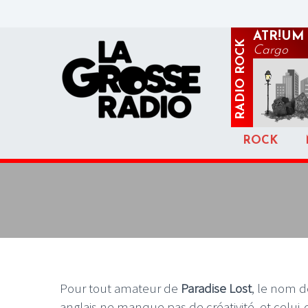
ATR!UM
ROCK
Cargo
RADIO
ROCK
Pour tout amateur de
Paradise Lost
, le nom d
anglais ne manque pas de créativité, et celui-