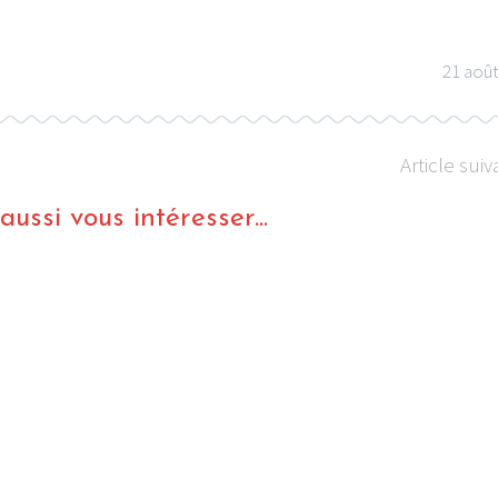
21 aoû
Article suiv
ussi vous intéresser...