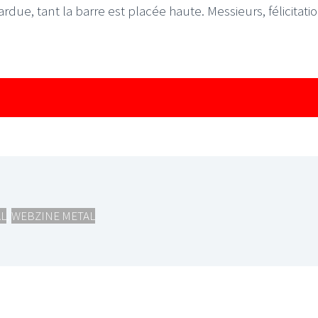
ardue, tant la barre est placée haute. Messieurs, félicitatio
L
,
WEBZINE METAL