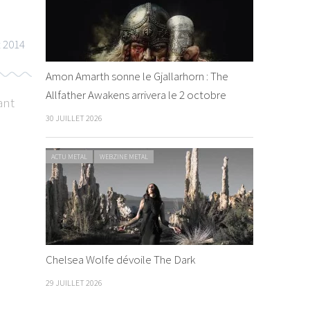
t 2014
Amon Amarth sonne le Gjallarhorn : The
Allfather Awakens arrivera le 2 octobre
ant
30 JUILLET 2026
ACTU METAL
WEBZINE METAL
Chelsea Wolfe dévoile The Dark
29 JUILLET 2026