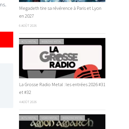
ns.
Megadeth tire sa révérence à Paris et Lyon
en 2027
6 AOÛT 2026
ACTU METAL
WEBZINE METAL
La Grosse Radio Metal : les entrées 2026 #31
et #32
4 AOÛT 2026
ACTU METAL
VIDEO METAL
WEBZINE METAL