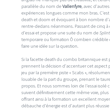
parallèle du nom de
Vallenfyre
, avec d'autre
expériences longues comme mon bras. C'est ai
death et doom et évoquant à bon nombre d'
rentre-dedans néanmoins. Passant de cinq à q
d'essai et propose une suite du nom de
Splin
temporaire ou formation Ô combien crédible 
faire une idée sur la question.
Si la facette death du combo britannique est 
prennent la décision d'accentuer cet aspect pl
jeu par la première piste « Scabs », résolumen
louable de la part du groupe, prenant le taur
propos. Et nous sommes loin de l'essai isolé ca
suivent définitivement cette même voie, plus 
offrant ainsi à la formation un excellent moy
débauche d'énergie est d'autant plus réussi