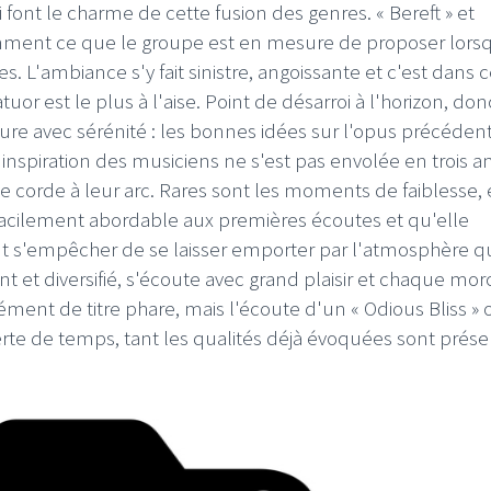
nt le charme de cette fusion des genres. « Bereft » et
llamment ce que le groupe est en mesure de proposer lorsq
. L'ambiance s'y fait sinistre, angoissante et c'est dans 
r est le plus à l'aise. Point de désarroi à l'horizon, don
re avec sérénité : les bonnes idées sur l'opus précéden
nspiration des musiciens ne s'est pas envolée en trois an
ROS RIFFIFI
LE GROS RIFFIFI
corde à leur arc. Rares sont les moments de faiblesse, et
 GROS RIFFIFI – Surfin’
LE GROS RIFFIFI
s facilement abordable aux premières écoutes et qu'elle
e Covers !!!
Littératurock !!!
 s'empêcher de se laisser emporter par l'atmosphère qu
t et diversifié, s'écoute avec grand plaisir et chaque mo
ément de titre phare, mais l'écoute d'un « Odious Bliss »
rte de temps, tant les qualités déjà évoquées sont prése