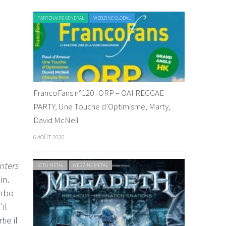
PARTENAIRE GENERAL
WEBZINE GLOBAL
FrancoFans n°120 : ORP – OAI REGGAE
PARTY, Une Touche d’Optimisme, Marty,
David McNeil…
6 AOÛT 2026
inters
ACTU METAL
WEBZINE METAL
in.
ombo
il
ie il