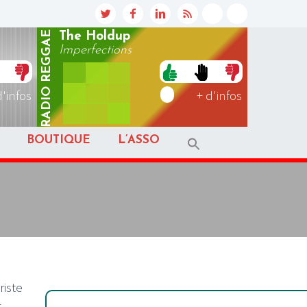
REGGAE
The Holdup
Imperfections
RADIO
d'infos
+ d'infos
BOUTIQUE
L’ASSO
riste
t