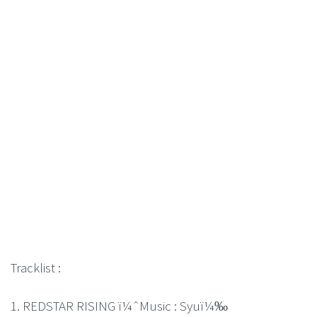
Tracklist :
1. REDSTAR RISING ï¼ˆMusic : Syuï¼‰