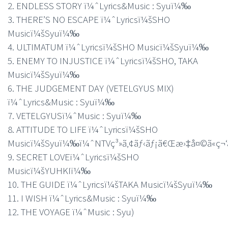
2. ENDLESS STORY ï¼ˆLyrics&Music : Syuï¼‰
3. THERE’S NO ESCAPE ï¼ˆLyricsï¼šSHO
Musicï¼šSyuï¼‰
4. ULTIMATUM ï¼ˆLyricsï¼šSHO Musicï¼šSyuï¼‰
5. ENEMY TO INJUSTICE ï¼ˆLyricsï¼šSHO, TAKA
Musicï¼šSyuï¼‰
6. THE JUDGEMENT DAY (VETELGYUS MIX)
ï¼ˆLyrics&Music : Syuï¼‰
7. VETELGYUSï¼ˆMusic : Syuï¼‰
8. ATTITUDE TO LIFE ï¼ˆLyricsï¼šSHO
Musicï¼šSyuï¼‰ï¼ˆNTVç³»ã‚¢ãƒ‹ãƒ¡ã€Œæ›‡å¤©ã«ç¬
9. SECRET LOVEï¼ˆLyricsï¼šSHO
Musicï¼šYUHKIï¼‰
10. THE GUIDE ï¼ˆLyricsï¼šTAKA Musicï¼šSyuï¼‰
11. I WISH ï¼ˆLyrics&Music : Syuï¼‰
12. THE VOYAGE ï¼ˆMusic : Syu)