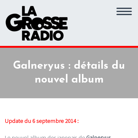
Galneryus : détails du
nouvel album
Update du 6 septembre 2014 :
Le nouvel album des japonais de
Galneryus
,