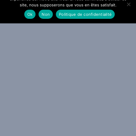
site, nous supposerons que vous en êtes satisfait.
Ok
Non
Politique de confidentialité
Galneryus – Resurrection
By Sanguine_Sky
/ 20 juillet 2010
Ces artistes en relation peuvent
aussi vous intéresser...