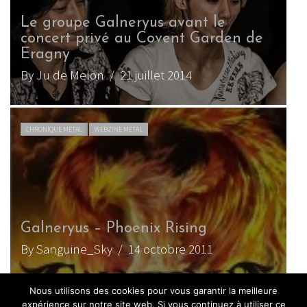
Le groupe Galneryus avant le
concert privé au Covent Garden de
Eragny
By Ju de Melon
/ 21 juillet 2014
CHRONIQUE METAL
WEBZINE METAL
Galneryus – Phoenix Rising
By Sanguine_Sky
/ 14 octobre 2011
Nous utilisons des cookies pour vous garantir la meilleure
CHRONIQUE METAL
WEBZINE METAL
expérience sur notre site web. Si vous continuez à utiliser ce