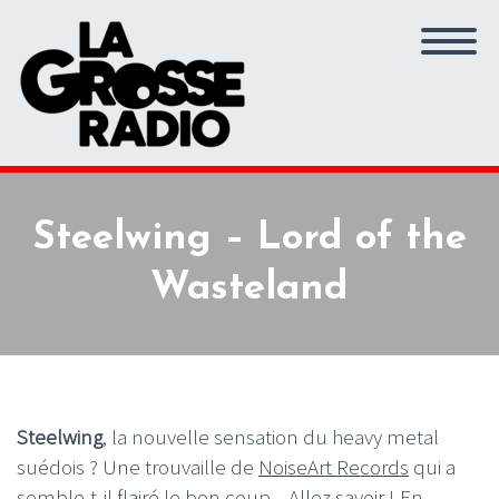
Steelwing – Lord of the
Wasteland
Steelwing
, la nouvelle sensation du heavy metal
suédois ? Une trouvaille de
NoiseArt Records
qui a
semble-t-il flairé le bon coup... Allez savoir ! En