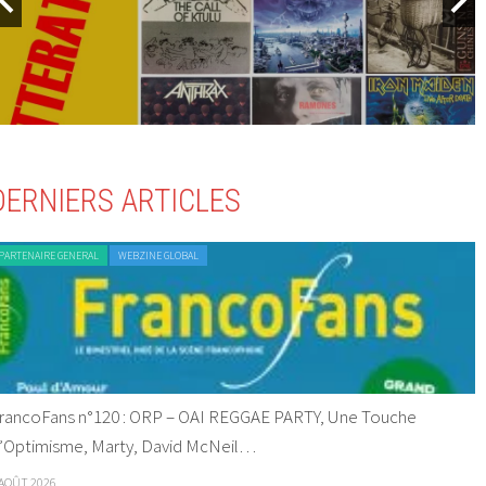
DERNIERS ARTICLES
PARTENAIRE GENERAL
WEBZINE GLOBAL
rancoFans n°120 : ORP – OAI REGGAE PARTY, Une Touche
’Optimisme, Marty, David McNeil…
 AOÛT 2026