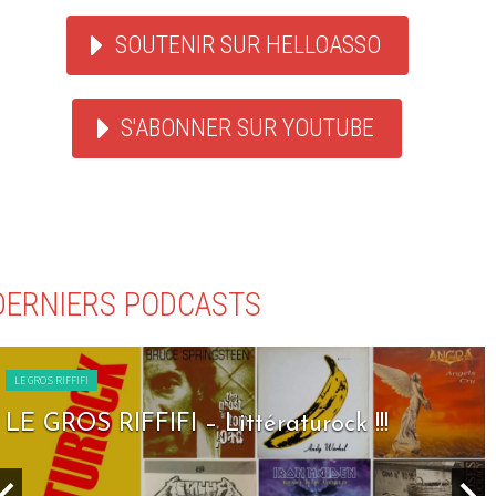
SOUTENIR SUR HELLOASSO
S'ABONNER SUR YOUTUBE
DERNIERS PODCASTS
LE GROS RIFFIFI
LE GROS RIFFIFI – Seven Days To Rock