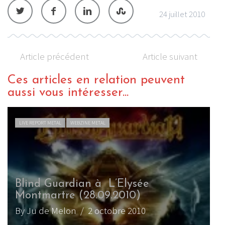
24 juillet 2010
Article précédent
Article suivant
Ces articles en relation peuvent
aussi vous intéresser...
LIVE REPORT METAL
WEBZINE METAL
Blind Guardian à L’Elysée
Montmartre (28.09.2010)
By Ju de Melon
/ 2 octobre 2010