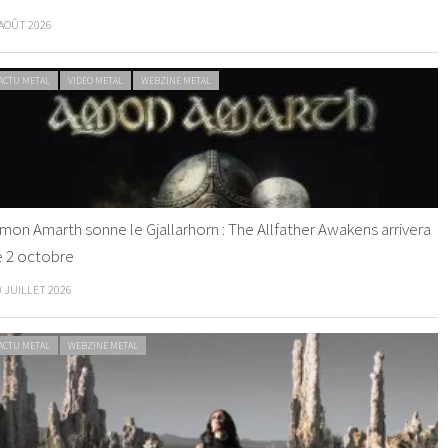
 AOÛT 2026
ACTU METAL
VIDEO METAL
WEBZINE METAL
mon Amarth sonne le Gjallarhorn : The Allfather Awakens arrivera
e 2 octobre
0 JUILLET 2026
ACTU METAL
WEBZINE METAL