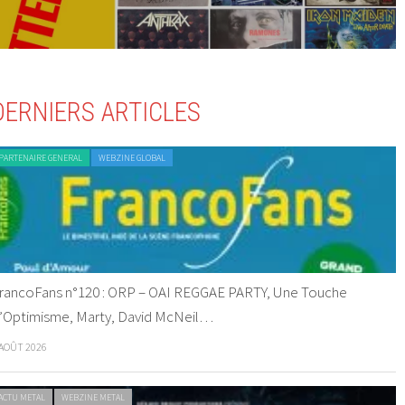
DERNIERS ARTICLES
PARTENAIRE GENERAL
WEBZINE GLOBAL
rancoFans n°120 : ORP – OAI REGGAE PARTY, Une Touche
’Optimisme, Marty, David McNeil…
 AOÛT 2026
ACTU METAL
WEBZINE METAL