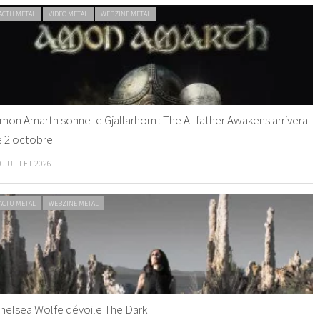
ACTU METAL
VIDEO METAL
WEBZINE METAL
mon Amarth sonne le Gjallarhorn : The Allfather Awakens arrivera
e 2 octobre
0 JUILLET 2026
ACTU METAL
WEBZINE METAL
helsea Wolfe dévoile The Dark