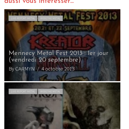
aussi vous intéresser...
LIVE REPORT METAL
WEBZINE METAL
Mennecy Metal Fest 2013 : 1er jour
R
(vendredi 20 septembre)
By CARMYN
/ 4 octobre 2013
B
LIVE REPORT METAL
WEBZINE METAL