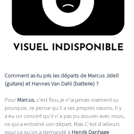
Comment as-tu pris les départs de Marcus Jidell
(guitare) et Hannes Van Dahl (batterie) ?
Pour
Marcus
, c'est flou, je n'ai jamais vraiment su
pourquoi. Je pense qu'il a ses propres raisons. Il y
a eu un concert qu'il n'a pas pu assurer avec nous,
ce qui a entraîné son départ. Mais C'est d'ailleurs
pour ça qu'on a demandé à
Henrik Danhage