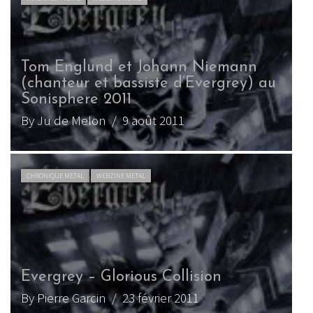
Tom Englund et Johann Niemann
(chanteur et bassiste d’Evergrey) au
Sonisphere 2011
By Ju de Melon
/ 9 août 2011
CHRONIQUE METAL
WEBZINE METAL
Evergrey – Glorious Collision
By Pierre Garcin
/ 23 février 2011