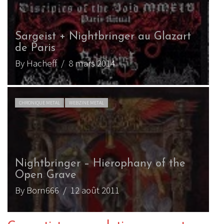
Sargeist + Nightbringer au Glazart
de Paris
By Hacheff
/ 8 mars 2014
CHRONIQUE METAL
WEBZINE METAL
Nightbringer – Hierophany of the
Open Grave
By Born666
/ 12 août 2011