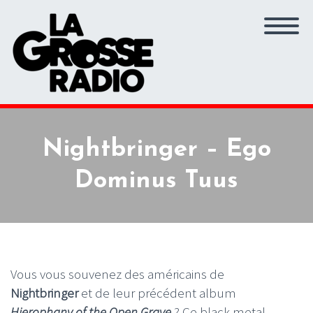
Nightbringer – Ego
Dominus Tuus
Vous vous souvenez des américains de
Nightbringer
et de leur précédent album
Hierophany of the Open Grave
? Ce black metal