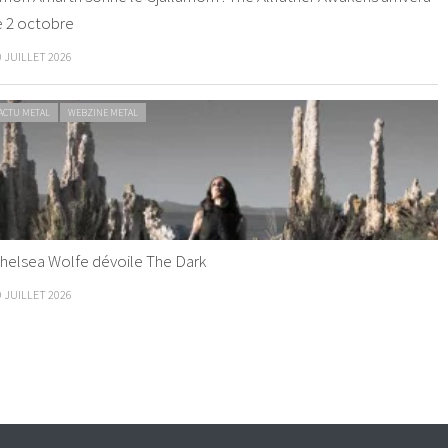
e 2 octobre
0 JUILLET 2026
ACTU METAL
WEBZINE METAL
helsea Wolfe dévoile The Dark
9 JUILLET 2026