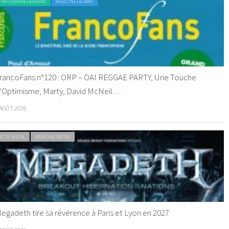
PARTENAIRE GENERAL
WEBZINE GLOBAL
rancoFans n°120 : ORP – OAI REGGAE PARTY, Une Touche
’Optimisme, Marty, David McNeil…
 AOÛT 2026
ACTU METAL
WEBZINE METAL
egadeth tire sa révérence à Paris et Lyon en 2027