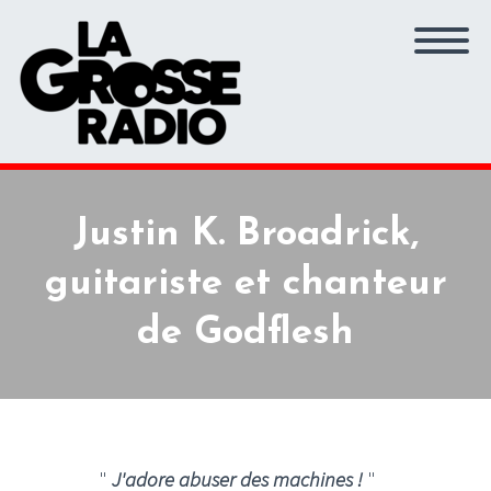
Justin K. Broadrick,
guitariste et chanteur
de Godflesh
"
J'adore abuser des machines !
"