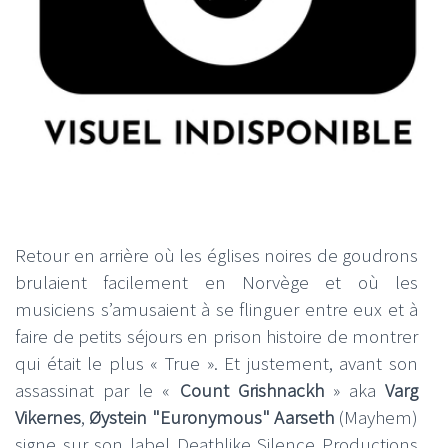
Retour en arrière où les églises noires de goudrons
brulaient facilement en Norvège et où les
musiciens s’amusaient à se flinguer entre eux et à
faire de petits séjours en prison histoire de montrer
qui était le plus « True ». Et justement, avant son
assassinat par le «
Count Grishnackh
» aka
Varg
Vikernes
,
Øystein "Euronymous" Aarseth
(Mayhem)
signe sur son label Deathlike Silence Productions