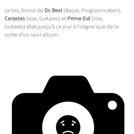
Le trio, formé de
Dr. Best
(Basse, Programmation),
Cerastes
(Voix, Guitares) et
Prime Evil
(Voix,
Guitares) était jusqu’à ce jour à l’origine que de la
sortie d’un seul album.