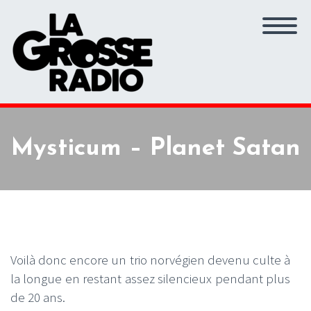
Mysticum – Planet Satan
Voilà donc encore un trio norvégien devenu culte à
la longue en restant assez silencieux pendant plus
de 20 ans.