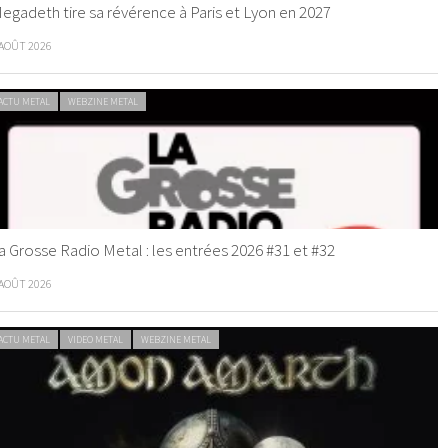
egadeth tire sa révérence à Paris et Lyon en 2027
 AOÛT 2026
ACTU METAL
WEBZINE METAL
a Grosse Radio Metal : les entrées 2026 #31 et #32
 AOÛT 2026
ACTU METAL
VIDEO METAL
WEBZINE METAL