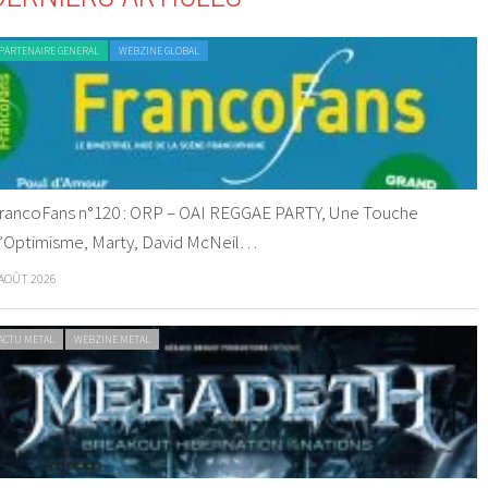
PARTENAIRE GENERAL
WEBZINE GLOBAL
rancoFans n°120 : ORP – OAI REGGAE PARTY, Une Touche
’Optimisme, Marty, David McNeil…
 AOÛT 2026
ACTU METAL
WEBZINE METAL