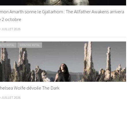
mon Amarth sonne le Gjallarhorn : The Allfather Awakens arrivera
e 2 octobre
0 JUILLET 2026
ACTU METAL
WEBZINE METAL
helsea Wolfe dévoile The Dark
9 JUILLET 2026