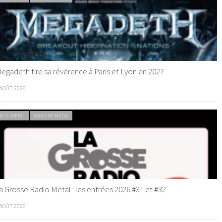
egadeth tire sa révérence à Paris et Lyon en 2027
 AOÛT 2026
ACTU METAL
WEBZINE METAL
a Grosse Radio Metal : les entrées 2026 #31 et #32
 AOÛT 2026