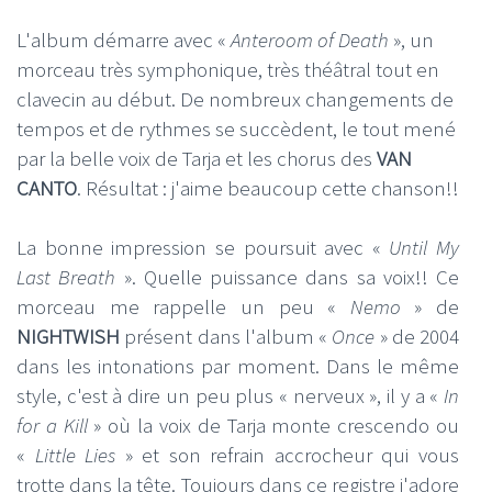
L'album démarre avec «
Anteroom of Death
», un
morceau très symphonique, très théâtral tout en
clavecin au début. De nombreux changements de
tempos et de rythmes se succèdent, le tout mené
par la belle voix de Tarja et les chorus des
VAN
CANTO
. Résultat : j'aime beaucoup cette chanson!!
La bonne impression se poursuit avec «
Until My
Last Breath
». Quelle puissance dans sa voix!! Ce
morceau me rappelle un peu «
Nemo
» de
NIGHTWISH
présent dans l'album «
Once
» de 2004
dans les intonations par moment. Dans le même
style, c'est à dire un peu plus « nerveux », il y a «
In
for a Kill
» où la voix de Tarja monte crescendo ou
«
Little Lies
» et son refrain accrocheur qui vous
trotte dans la tête. Toujours dans ce registre j'adore