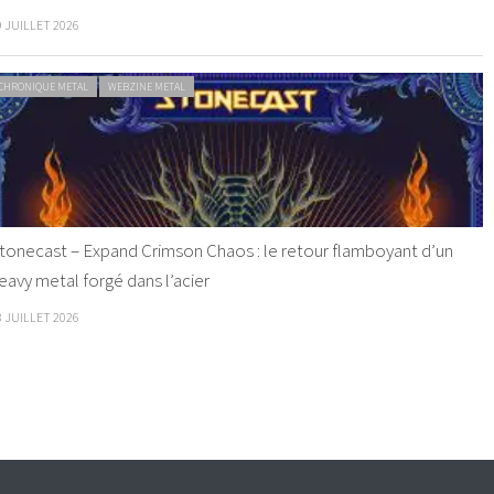
9 JUILLET 2026
CHRONIQUE METAL
WEBZINE METAL
tonecast – Expand Crimson Chaos : le retour flamboyant d’un
eavy metal forgé dans l’acier
8 JUILLET 2026