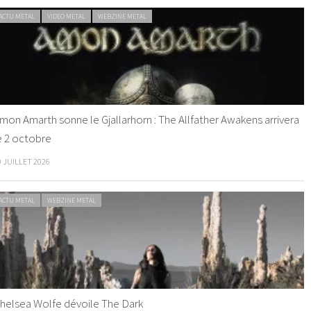
ACTU METAL
VIDEO METAL
WEBZINE METAL
mon Amarth sonne le Gjallarhorn : The Allfather Awakens arrivera
e 2 octobre
0 JUILLET 2026
ACTU METAL
WEBZINE METAL
helsea Wolfe dévoile The Dark