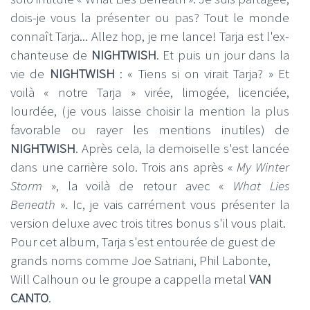
dois-je vous la présenter ou pas? Tout le monde
connaît Tarja... Allez hop, je me lance! Tarja est l'ex-
chanteuse de
NIGHTWISH
. Et puis un jour dans la
vie de
NIGHTWISH
: « Tiens si on virait Tarja? » Et
voilà « notre Tarja » virée, limogée, licenciée,
lourdée, (je vous laisse choisir la mention la plus
favorable ou rayer les mentions inutiles) de
NIGHTWISH
. Après cela, la demoiselle s'est lancée
dans une carrière solo. Trois ans après «
My Winter
Storm
», la voilà de retour avec «
What Lies
Beneath
». Ic, je vais carrément vous présenter la
version deluxe avec trois titres bonus s'il vous plait.
Pour cet album, Tarja s'est entourée de guest de
grands noms comme Joe Satriani, Phil Labonte,
Will Calhoun ou le groupe a cappella metal
VAN
CANTO
.