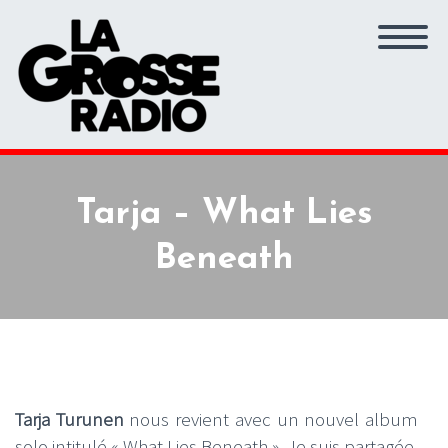
Tarja – What Lies
Beneath
Tarja Turunen
nous revient avec un nouvel album
solo intitulé « What Lies Beneath ». Je suis partagée,