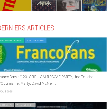
DERNIERS ARTICLES
PARTENAIRE GENERAL
WEBZINE GLOBAL
rancoFans n°120 : ORP – OAI REGGAE PARTY, Une Touche
’Optimisme, Marty, David McNeil…
 AOÛT 2026
ACTU METAL
WEBZINE METAL