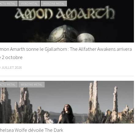
ACTU METAL
VIDEO METAL
WEBZINE METAL
mon Amarth sonne le Gjallarhorn : The Allfather Awakens arrivera
e 2 octobre
0 JUILLET 2026
ACTU METAL
WEBZINE METAL
helsea Wolfe dévoile The Dark