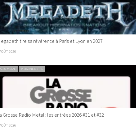
egadeth tire sa révérence à Paris et Lyon en 2027
 AOÛT 2026
ACTU METAL
WEBZINE METAL
a Grosse Radio Metal : les entrées 2026 #31 et #32
 AOÛT 2026