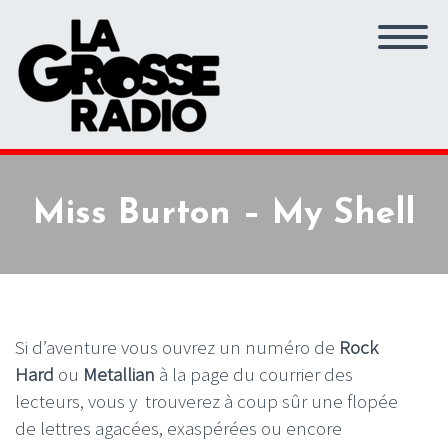
Miss Burton – My Shell
Si d’aventure vous ouvrez un numéro de
Rock
Hard
ou
Metallian
à la page du courrier des
lecteurs, vous y trouverez à coup sûr une flopée
de lettres agacées, exaspérées ou encore