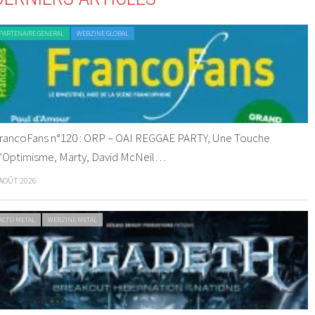
PARTENAIRE GENERAL
WEBZINE GLOBAL
rancoFans n°120 : ORP – OAI REGGAE PARTY, Une Touche
’Optimisme, Marty, David McNeil…
 AOÛT 2026
ACTU METAL
WEBZINE METAL