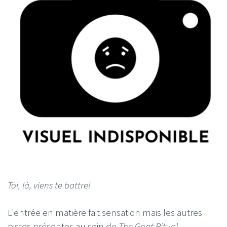
Toi, là, viens te battre!
L'entrée en matière fait sensation mais les autres
pistes présentes au sein de
The Goat Ritual