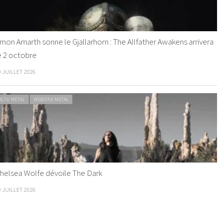
mon Amarth sonne le Gjallarhorn : The Allfather Awakens arrivera
e 2 octobre
0 JUILLET 2026
ACTU METAL
WEBZINE METAL
helsea Wolfe dévoile The Dark
9 JUILLET 2026