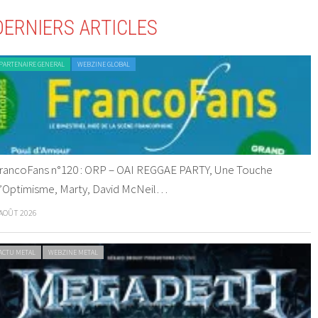
DERNIERS ARTICLES
PARTENAIRE GENERAL
WEBZINE GLOBAL
rancoFans n°120 : ORP – OAI REGGAE PARTY, Une Touche
’Optimisme, Marty, David McNeil…
 AOÛT 2026
ACTU METAL
WEBZINE METAL