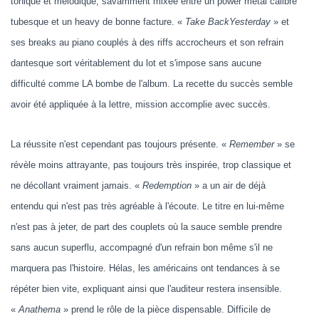
tonique et mélodique, savamment mixée entre un power metal calibré
tubesque et un heavy de bonne facture. «
Take BackYesterday
» et
ses breaks au piano couplés à des riffs accrocheurs et son refrain
dantesque sort véritablement du lot et s'impose sans aucune
difficulté comme LA bombe de l'album. La recette du succès semble
avoir été appliquée à la lettre, mission accomplie avec succès.
La réussite n'est cependant pas toujours présente. «
Remember
» se
révèle moins attrayante, pas toujours très inspirée, trop classique et
ne décollant vraiment jamais. «
Redemption
» a un air de déjà
entendu qui n'est pas très agréable à l'écoute. Le titre en lui-même
n'est pas à jeter, de part des couplets où la sauce semble prendre
sans aucun superflu, accompagné d'un refrain bon même s'il ne
marquera pas l'histoire. Hélas, les américains ont tendances à se
répéter bien vite, expliquant ainsi que l'auditeur restera insensible.
«
Anathema
» prend le rôle de la pièce dispensable. Difficile de