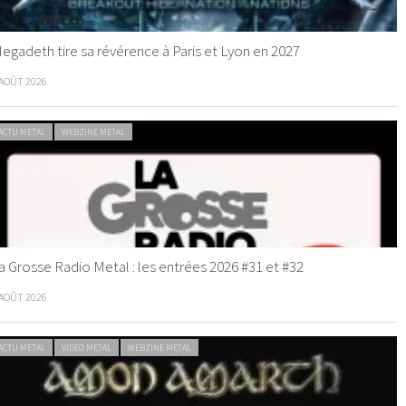
egadeth tire sa révérence à Paris et Lyon en 2027
 AOÛT 2026
ACTU METAL
WEBZINE METAL
a Grosse Radio Metal : les entrées 2026 #31 et #32
 AOÛT 2026
ACTU METAL
VIDEO METAL
WEBZINE METAL