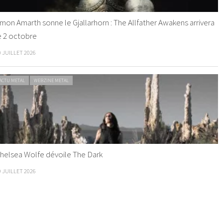
mon Amarth sonne le Gjallarhorn : The Allfather Awakens arrivera
e 2 octobre
0 JUILLET 2026
ACTU METAL
WEBZINE METAL
helsea Wolfe dévoile The Dark
9 JUILLET 2026