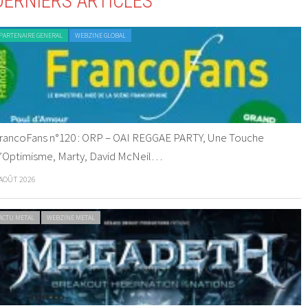
DERNIERS ARTICLES
PARTENAIRE GENERAL
WEBZINE GLOBAL
rancoFans n°120 : ORP – OAI REGGAE PARTY, Une Touche
’Optimisme, Marty, David McNeil…
 AOÛT 2026
ACTU METAL
WEBZINE METAL