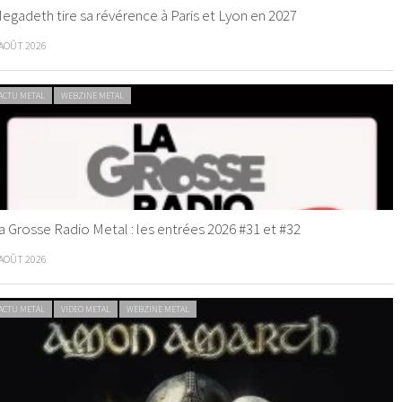
egadeth tire sa révérence à Paris et Lyon en 2027
 AOÛT 2026
ACTU METAL
WEBZINE METAL
a Grosse Radio Metal : les entrées 2026 #31 et #32
 AOÛT 2026
ACTU METAL
VIDEO METAL
WEBZINE METAL