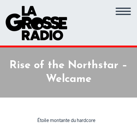
Rise of the Northstar –
Welcame
Étoile montante du hardcore