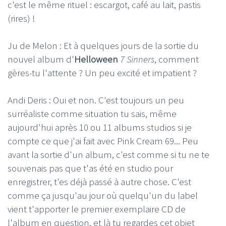
c'est le même rituel : escargot, café au lait, pastis
(rires) !
Ju de Melon : Et à quelques jours de la sortie du
nouvel album d'
Helloween
7 Sinners
, comment
gères-tu l'attente ? Un peu excité et impatient ?
Andi Deris : Oui et non. C'est toujours un peu
surréaliste comme situation tu sais, même
aujourd'hui après 10 ou 11 albums studios si je
compte ce que j'ai fait avec Pink Cream 69... Peu
avant la sortie d'un album, c'est comme si tu ne te
souvenais pas que t'as été en studio pour
enregistrer, t'es déjà passé à autre chose. C'est
comme ça jusqu'au jour où quelqu'un du label
vient t'apporter le premier exemplaire CD de
l'album en question, et là tu regardes cet objet