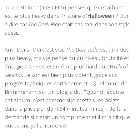
Ju de Melon : (rires) Et tu penses que cet album
est le plus heavy dans l'histoire d'
Hellowee
n ? Dur
à dire car
The Dark Ride
était pas mal dans son style
aussi...
Andi Deris : Oui c'est vrai,
The Dark Ride
est l'un des
plus heavy, mais je pense qu'au niveau brutalité et
énergie
7 Sinners
est même plus hard que
Walls of
Jericho
. Le son est bien plus violent, grâce aux
progrès techniques certainement... Quelqu'un de
Birmimgham, sur un blog, a dit : "Quand j'écoute
cet album, c'est comme si je mettais les doigts
dans la prise pendant 54 minutes" (rires) ! Je lui ai
demandé si c'était un compliment et il m'a dit que
oui... donc je l'ai remercié !