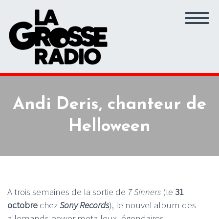
Andi Deris, chanteur de
Helloween
A trois semaines de la sortie de
7 Sinners
(le
31
octobre
chez
Sony Records
), le nouvel album des
allemands power metalleux légendaires