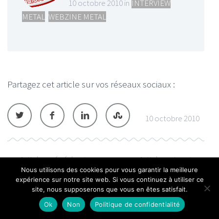
10 octobre 2010 in
INTERVIEW
METAL
,
WEBZINE METAL
Partagez cet article sur vos réseaux sociaux :
10 octobre 2010
Article précédent
Article suivant
Nous utilisons des cookies pour vous garantir la meilleure
expérience sur notre site web. Si vous continuez à utiliser ce
Ces articles en relation peuvent
site, nous supposerons que vous en êtes satisfait.
aussi vous intéresser...
Ok
Non
Politique de confidentialité