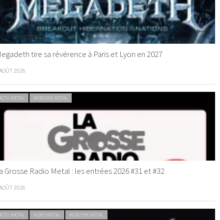
egadeth tire sa révérence à Paris et Lyon en 2027
 AOÛT 2026
ACTU METAL
WEBZINE METAL
a Grosse Radio Metal : les entrées 2026 #31 et #32
 AOÛT 2026
ACTU METAL
VIDEO METAL
WEBZINE METAL