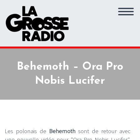
Behemoth – Ora Pro
Nobis Lucifer
Les polonais de
Behemoth
sont de retour avec
une nouvelle vidéo pour "Ora Pro Nobis Lucifer",