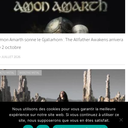
mon Amarth sonne le Gjallarhorn : The Allfather Awakens arrivera
e 2 octobre
0 JUILLET 2026
ACTU METAL
WEBZINE METAL
Nous utilisons des cookies pour vous garantir la meilleure
helsea Wolfe dévoile The Dark
expérience sur notre site web. Si vous continuez à utiliser ce
site, nous supposerons que vous en êtes satisfait.
9 JUILLET 2026