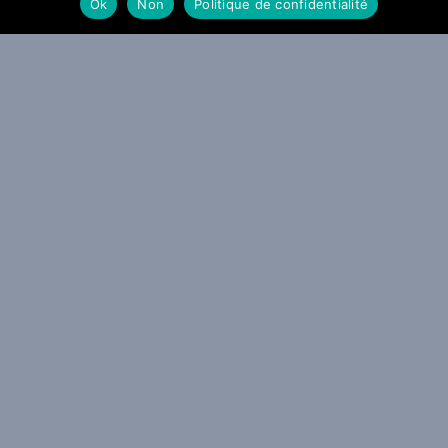
Ok
Non
Politique de confidentialité
SOUMETTRE SON TITRE
MENTIONS LEGALES