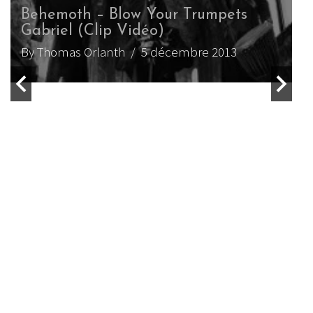
Behemoth – Blow Your Trumpets
B
Gabriel (Clip Vidéo)
d
By Thomas Orlanth
/ 5 décembre 2013
B
B
B