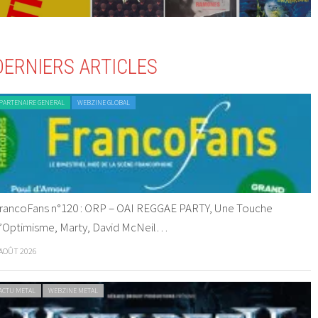
DERNIERS ARTICLES
PARTENAIRE GENERAL
WEBZINE GLOBAL
rancoFans n°120 : ORP – OAI REGGAE PARTY, Une Touche
’Optimisme, Marty, David McNeil…
 AOÛT 2026
ACTU METAL
WEBZINE METAL