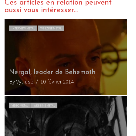
Ces articles en relation peuvent
aussi vous intéresser...
INTERVIEW METAL
WEBZINE METAL
Nergal, leader de Behemoth
B
By Vyuuse
/ 10 février 2014
B
VIDEO METAL
WEBZINE METAL