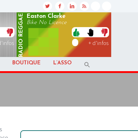
REGGAE
Easton Clarke
Bike No Licence
RADIO
d'infos
+ d'infos
BOUTIQUE
L’ASSO
s
ence