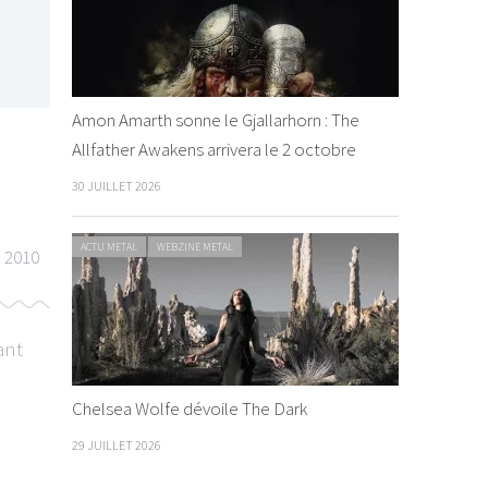
Amon Amarth sonne le Gjallarhorn : The
Allfather Awakens arrivera le 2 octobre
30 JUILLET 2026
ACTU METAL
WEBZINE METAL
 2010
ant
Chelsea Wolfe dévoile The Dark
29 JUILLET 2026
LIVE REPORT METAL
WEBZINE METAL
INTERVIEW METAL