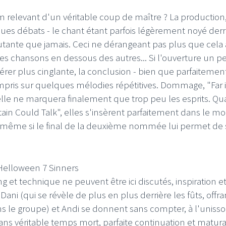
m relevant d'un véritable coup de maître ? La production
es débats - le chant étant parfois légèrement noyé derr
cutante que jamais. Ceci ne dérangeant pas plus que cela
es chansons en dessous des autres... Si l'ouverture un p
érer plus cinglante, la conclusion - bien que parfaitemen
ompris sur quelques mélodies répétitives. Dommage, "Far 
, elle ne marquera finalement que trop peu les esprits. Qu
tain Could Talk", elles s'insèrent parfaitement dans le m
e même si le final de la deuxième nommée lui permet de 
g et technique ne peuvent être ici discutés, inspiration e
ni (qui se révèle de plus en plus derrière les fûts, offran
s le groupe) et Andi se donnent sans compter, à l'unisso
sans véritable temps mort, parfaite continuation et matura