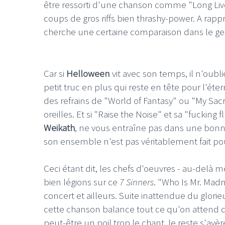
être ressorti d'une chanson comme "Long Live
coups de gros riffs bien thrashy-power. A rapp
cherche une certaine comparaison dans le genr
Car si
Helloween
vit avec son temps, il n'oubl
petit truc en plus qui reste en tête pour l'éter
des refrains de "World of Fantasy" ou "My Sa
oreilles. Et si "Raise the Noise" et sa "fucking
Weikath
, ne vous entraîne pas dans une bonn
son ensemble n'est pas véritablement fait po
Ceci étant dit, les chefs d'oeuvres - au-delà
bien légions sur ce
7 Sinners
. "Who Is Mr. Mad
concert et ailleurs. Suite inattendue du glori
cette chanson balance tout ce qu'on attend
peut-être un poil trop le chant, le reste s'avè