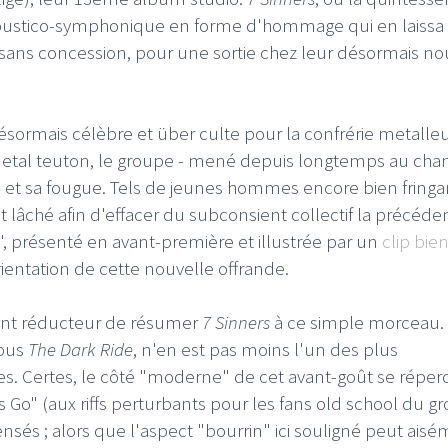
ustico-symphonique en forme d'hommage qui en laissa
e sans concession, pour une sortie chez leur désormais n
ormais célèbre et über culte pour la confrérie metalle
etal teuton, le groupe - mené depuis longtemps au chan
ie et sa fougue. Tels de jeunes hommes encore bien fringan
 lâché afin d'effacer du subconsient collectif la précéde
?", présenté en avant-première et illustrée par un
clip bie
rientation de cette nouvelle offrande.
ement réducteur de résumer
7 Sinners
à ce simple morceau. 
opus
The Dark Ride
, n'en est pas moins l'un des plus
es. Certes, le côté "moderne" de cet avant-goût se réper
Go" (aux riffs perturbants pour les fans old school du g
és ; alors que l'aspect "bourrin" ici souligné peut ais