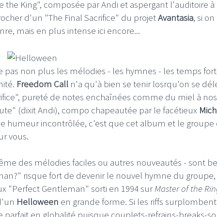
 the King", composée par Andi et aspergant l'auditoire à
rocher d'un "The Final Sacrifice" du projet
Avantasia
, si on
e, mais en plus intense ici encore...
ie pas non plus les mélodies - les hymnes - les temps fort
nité.
Freedom Call
n'a qu'à bien se tenir losrqu'on se dél
crifice", pureté de notes enchaînées comme du miel à nos
 flute" (dixit Andi), compo chapeautée par le facétieux
Mich
e humeur incontrôlée, c'est que cet album et le groupe
ur vous.
 même des mélodies faciles ou autres nouveautés - sont be
man?" risque fort de devenir le nouvel hymne du groupe,
eux "Perfect Gentleman" sorti en 1994 sur
Master of the Rin
 d'un
Helloween
en grande forme. Si les riffs surplombent
re parfait en globalité puisque couplets-refrains-breaks-sol