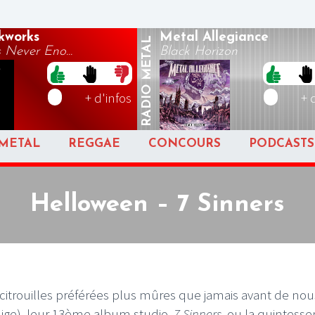
kworks
Metal Allegiance
METAL
 Never Eno...
Black Horizon
RADIO
+ d'infos
+ 
METAL
REGGAE
CONCOURS
PODCASTS
Helloween – 7 Sinners
 citrouilles préférées plus mûres que jamais avant de nou
blige), leur 13ème album studio.
7 Sinners
, ou la quintess