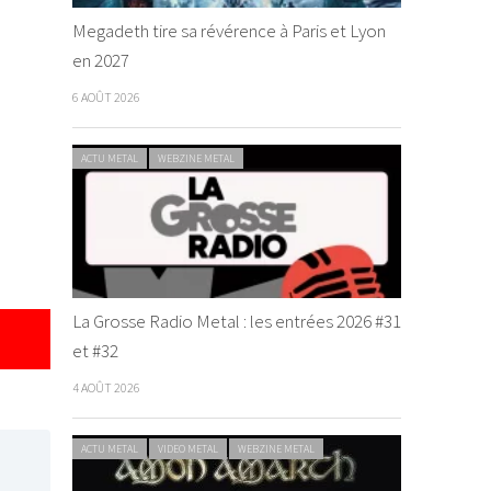
Megadeth tire sa révérence à Paris et Lyon
en 2027
6 AOÛT 2026
ACTU METAL
WEBZINE METAL
La Grosse Radio Metal : les entrées 2026 #31
et #32
4 AOÛT 2026
ACTU METAL
VIDEO METAL
WEBZINE METAL