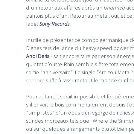
d'un retour aux affaires après un
Unarmed
aco
pantois plus d'un. Retour au metal, oui, et c
label
Sony Records
.
Inutile de présenter ce combo germanique dés
Dignes fers de lance du heavy speed power m
Andi Deris
- sait encore faire parler son énerg
quintet d'outre-Rhin semble s'être totalement
sortie "anniversaire". Le single "Are You Metal
sombre
suffit à rassurer tout le monde sur l'o
Pour autant, il serait impossible et foncièr
s'il envoit le bois comme rarement depuis l'
"simplistes" d'un opus qui regorge de richess
sur des morceaux tels que "Where the Sinners 
ou sur quelques arrangements plutôt bien pens