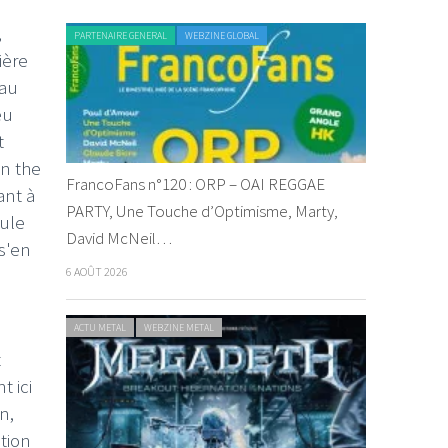
,
PARTENAIRE GENERAL
WEBZINE GLOBAL
ière
 au
eu
t
in the
FrancoFans n°120 : ORP – OAI REGGAE
ant à
PARTY, Une Touche d’Optimisme, Marty,
oule
David McNeil…
s'en
6 AOÛT 2026
ACTU METAL
WEBZINE METAL
t
t ici
n,
tion