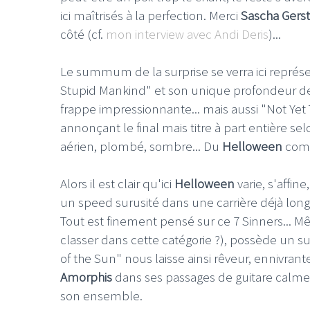
ici maîtrisés à la perfection. Merci
Sascha Gers
côté (cf.
mon interview avec Andi Deris
)...
Le summum de la surprise se verra ici repré
Stupid Mankind" et son unique profondeur de 
LE GROS RIFFIF
frappe impressionnante... mais aussi "Not Yet 
LE GRO
annonçant le final mais titre à part entière 
Christm
aérien, plombé, sombre... Du
Helloween
comm
Alors il est clair qu'ici
Helloween
varie, s'affin
un speed surusité dans une carrière déjà long
Tout est finement pensé sur ce 7 Sinners... Mê
classer dans cette catégorie ?), possède un s
of the Sun" nous laisse ainsi rêveur, ennivrant
Amorphis
dans ses passages de guitare calmes
son ensemble.