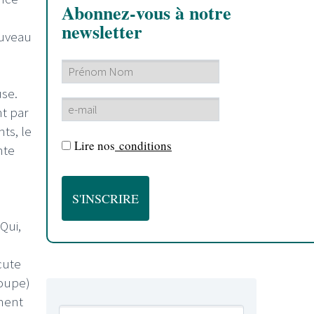
Abonnez-vous à notre
newsletter
ouveau
use.
t par
ts, le
Lire nos
conditions
nte
n
Qui,
cute
roupe)
ément