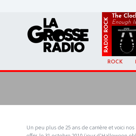
The Cloc
ROCK
Enough Is
RADIO
ROCK
Un peu plus de 25 ans de carrière et voici nos
offrir, le 31 octobre 2010 (jour d'Halloween o