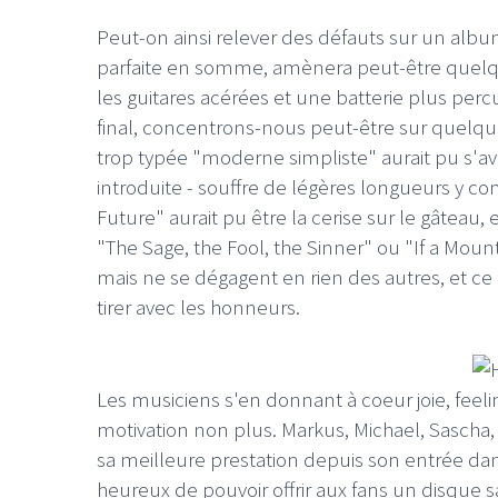
Peut-on ainsi relever des défauts sur un albu
parfaite en somme, amènera peut-être quelqu
les guitares acérées et une batterie plus per
final, concentrons-nous peut-être sur quelqu
trop typée "moderne simpliste" aurait pu s'av
introduite - souffre de légères longueurs y c
Future" aurait pu être la cerise sur le gâteau
"The Sage, the Fool, the Sinner" ou "If a Moun
mais ne se dégagent en rien des autres, et c
tirer avec les honneurs.
Les musiciens s'en donnant à coeur joie, feelin
motivation non plus. Markus, Michael, Sascha, Da
sa meilleure prestation depuis son entrée dan
heureux de pouvoir offrir aux fans un disque 