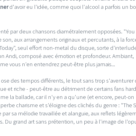
tner
d'avoir eu l'idée, comme quoi l'alcool a parfois un b
senté par deux chansons diamétralement opposées. "You
son, aux arrangements originaux et percutants, à la forc
I
LE GROS RIFFIFI
Today", seul effort non-metal du disque, sorte d'interlud
S RIFFIFI –
LE GROS RIFFIFI – Su
selon Andi, composé avec émotion et profondeur. Ambiant,
as Riffifi 2025 !!!
The Covers !!!
e vous n'en entendrez peut-être plus jamais...
e, ose des tempos différents, le tout sans trop s'aventurer
ue et riche - peut-être au détriment de certains fans har
me la ballade, car il n'y en a qu'une (et encore, peut-on 
uperbe charisme et s'éloigne des clichés du genre : "The 
e par sa mélodie travaillée et alanguie, aux reflets légèr
. Du grand art sans prétention, un peu à l'image de l'op