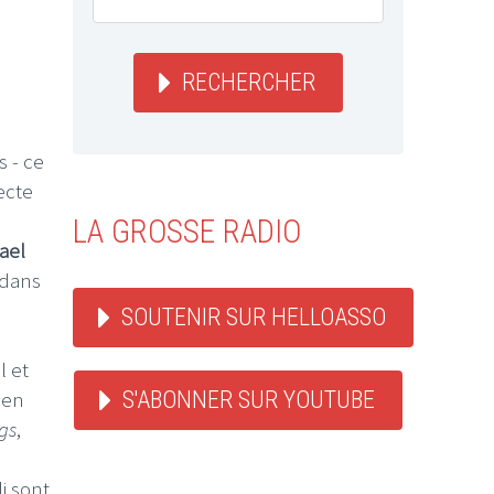
RECHERCHER
s - ce
ecte
LA GROSSE RADIO
ael
 dans
SOUTENIR SUR HELLOASSO
l et
 en
S'ABONNER SUR YOUTUBE
gs
,
i sont