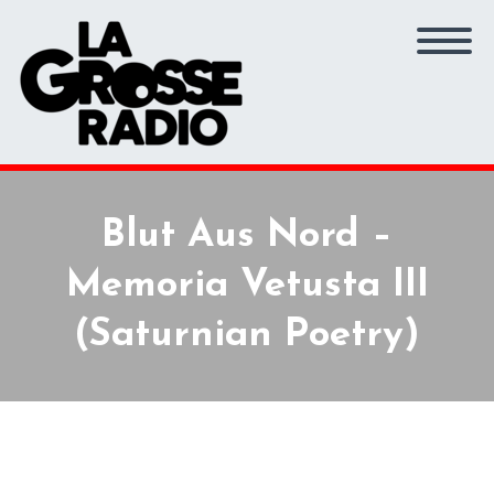
Blut Aus Nord –
Memoria Vetusta III
(Saturnian Poetry)