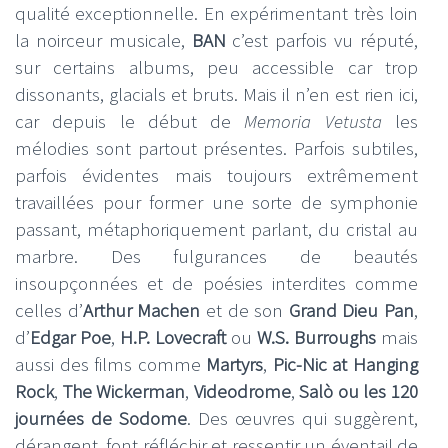
qualité exceptionnelle. En expérimentant très loin
la noirceur musicale,
BAN
c’est parfois vu réputé,
sur certains albums, peu accessible car trop
dissonants, glacials et bruts. Mais il n’en est rien ici,
car depuis le début de
Memoria Vetusta
les
mélodies sont partout présentes. Parfois subtiles,
parfois évidentes mais toujours extrêmement
travaillées pour former une sorte de symphonie
passant, métaphoriquement parlant, du cristal au
marbre. Des fulgurances de beautés
insoupçonnées et de poésies interdites comme
celles d’
Arthur Machen
et de son
Grand Dieu Pan
,
d’
Edgar Poe
,
H.P. Lovecraft
ou
W.S. Burroughs
mais
aussi des films comme
Martyrs
,
Pic-Nic at Hanging
Rock
,
The Wickerman
,
Videodrome
,
Salò ou les 120
journées de Sodome
. Des œuvres qui suggèrent,
dérangent, font réfléchir et ressentir un éventail de