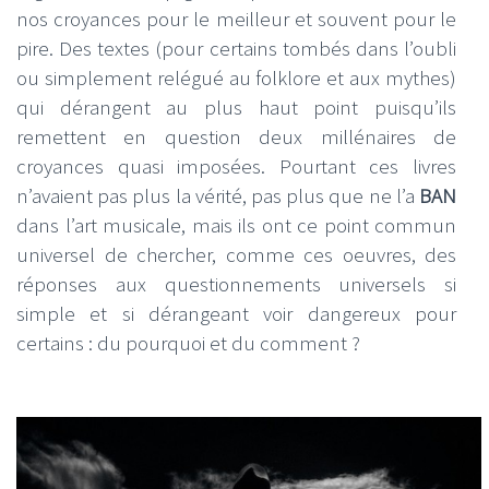
nos croyances pour le meilleur et souvent pour le
pire. Des textes (pour certains tombés dans l’oubli
ou simplement relégué au folklore et aux mythes)
qui dérangent au plus haut point puisqu’ils
remettent en question deux millénaires de
croyances quasi imposées. Pourtant ces livres
n’avaient pas plus la vérité, pas plus que ne l’a
BAN
dans l’art musicale, mais ils ont ce point commun
universel de chercher, comme ces oeuvres, des
réponses aux questionnements universels si
simple et si dérangeant voir dangereux pour
certains : du pourquoi et du comment ?