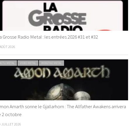
a Grosse Radio Metal : les entrées 2026 #31 et #32
 AOÛT 2026
ACTU METAL
VIDEO METAL
WEBZINE METAL
mon Amarth sonne le Gjallarhorn : The Allfather Awakens arrivera
e 2 octobre
0 JUILLET 2026