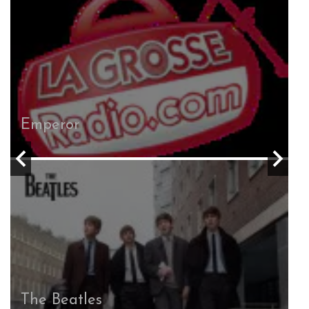
Emperor
T
The Beatles