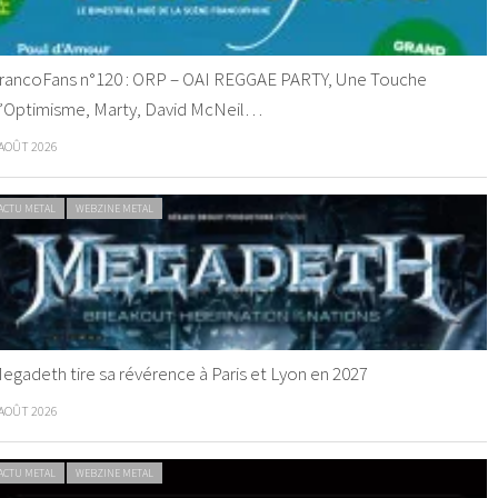
rancoFans n°120 : ORP – OAI REGGAE PARTY, Une Touche
’Optimisme, Marty, David McNeil…
 AOÛT 2026
ACTU METAL
WEBZINE METAL
egadeth tire sa révérence à Paris et Lyon en 2027
 AOÛT 2026
ACTU METAL
WEBZINE METAL