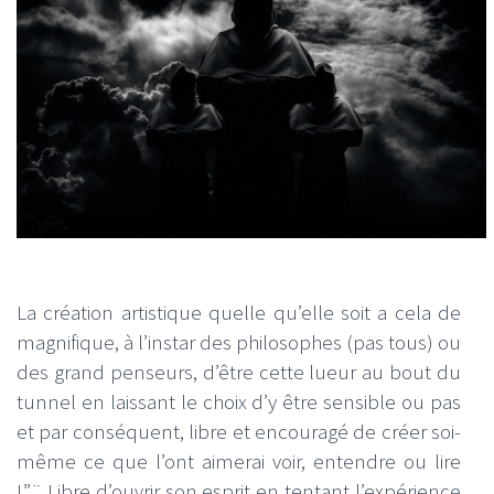
La création artistique quelle qu’elle soit a cela de
magnifique, à l’instar des philosophes (pas tous) ou
des grand penseurs, d’être cette lueur au bout du
tunnel en laissant le choix d’y être sensible ou pas
et par conséquent, libre et encouragé de créer soi-
même ce que l’ont aimerai voir, entendre ou lire
!”¨ Libre d’ouvrir son esprit en tentant l’expérience