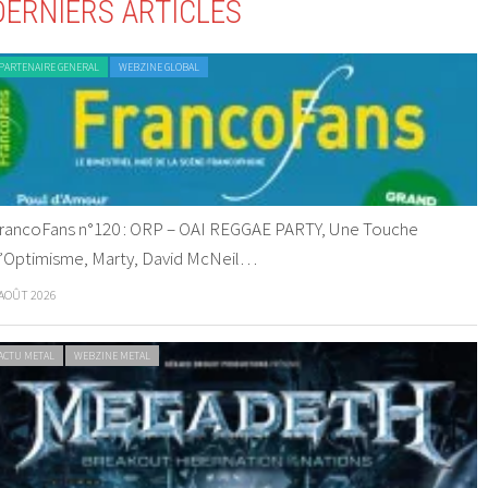
DERNIERS ARTICLES
PARTENAIRE GENERAL
WEBZINE GLOBAL
rancoFans n°120 : ORP – OAI REGGAE PARTY, Une Touche
’Optimisme, Marty, David McNeil…
 AOÛT 2026
ACTU METAL
WEBZINE METAL