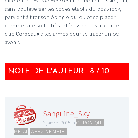
différentes.
Hit the Head
est une belle réussite, qui,
sans bouleverser les codes établis du post-rock,
parvient à tirer son épingle du jeu et se placer
comme une sortie très intéressante. Nul doute
que
Corbeaux
a les armes pour se tracer un bel
avenir.
NOTE DE L'AUTEUR : 8 / 10
Sanguine_Sky
3 janvier 2015 in
CHRONIQUE
METAL
,
WEBZINE METAL