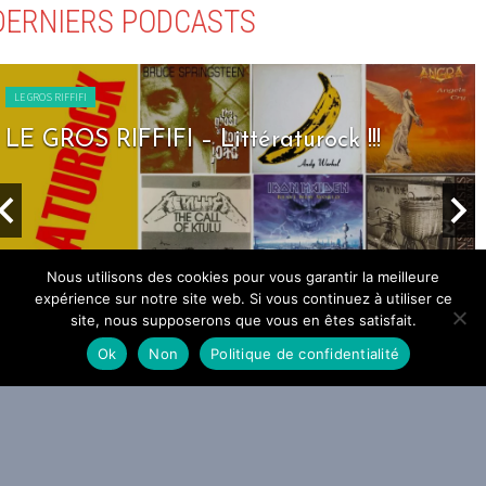
DERNIERS PODCASTS
LE GROS RIFFIFI
LE GROS RIFFIFI – Seven Days To Rock !!!
Nous utilisons des cookies pour vous garantir la meilleure
expérience sur notre site web. Si vous continuez à utiliser ce
site, nous supposerons que vous en êtes satisfait.
Ok
Non
Politique de confidentialité
DERNIERS ARTICLES
PARTENAIRE GENERAL
WEBZINE GLOBAL