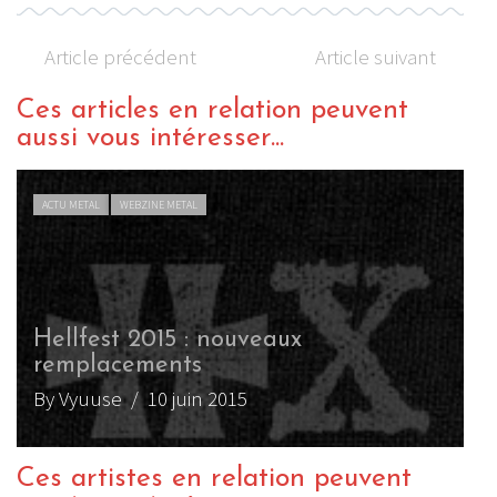
Article précédent
Article suivant
Ces articles en relation peuvent
aussi vous intéresser...
ACTU METAL
WEBZINE METAL
Hellfest 2015 : nouveaux
remplacements
By Vyuuse
/ 10 juin 2015
Ces artistes en relation peuvent