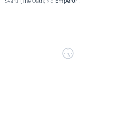
Svartr (The Oath) » d’
Emperor
!