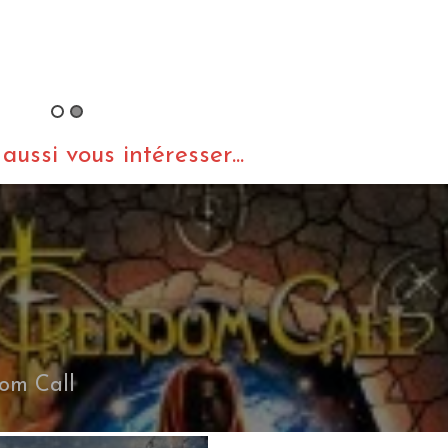
el
Sonata Arctica (+ Trick
or Treat) au Bataclan
Sonata Ar
(23.04.2014)
Pariah’s 
By Vyuuse
/ 30 avril 2014
By Vyuuse
/
ussi vous intéresser...
om Call