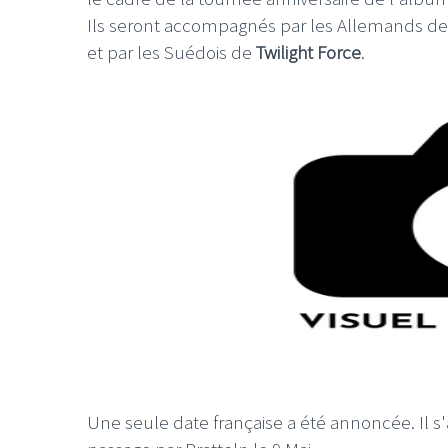
Ils seront accompagnés par les Allemands de
et par les Suédois de
Twilight Force
.
Une seule date française a été annoncée. Il s'ag