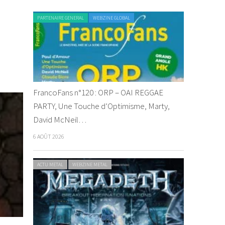
ctica –
PARTENAIRE GENERAL
WEBZINE GLOBAL
Child
 2 avril 2014
FrancoFans n°120 : ORP – OAI REGGAE
PARTY, Une Touche d’Optimisme, Marty,
David McNeil…
6 AOÛT 2026
ACTU METAL
WEBZINE METAL