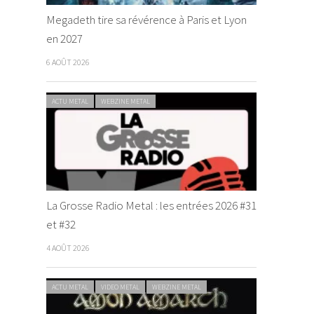
Megadeth tire sa révérence à Paris et Lyon
en 2027
6 AOÛT 2026
ACTU METAL
WEBZINE METAL
La Grosse Radio Metal : les entrées 2026 #31
et #32
4 AOÛT 2026
ACTU METAL
VIDEO METAL
WEBZINE METAL