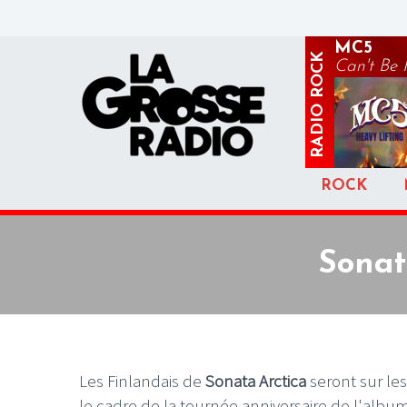
MC5
ROCK
Can't Be
RADIO
ROCK
Sonat
Les Finlandais de
Sonata Arctica
seront sur le
le cadre de la tournée anniversaire de l'albu