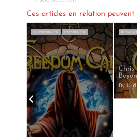
Ces articles en relation peuvent a
ACTU METAL
WEBZINE METAL
LE GROS RIFFIFI
LE GROS RIFFIF
LE GROS RIFFIFI –
LE GRO
Christmas Riffifi 2025 !!!
The Cov
all, nous parle de