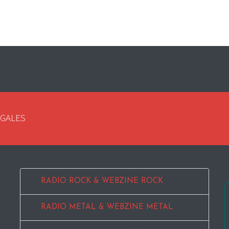
EGALES
RADIO ROCK & WEBZINE ROCK
RADIO METAL & WEBZINE METAL