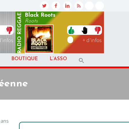
REGGAE
Black Roots
Roots
RADIO
d'infos
+ d'infos
BOUTIQUE
L’ASSO
péenne
dans