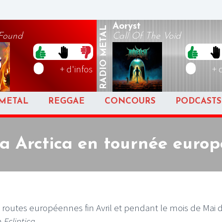
Aoryst
METAL
 Found
Call Of The Void
RADIO
+ d'infos
+ 
METAL
REGGAE
CONCOURS
PODCASTS
a Arctica en tournée euro
s routes européennes fin Avril et pendant le mois de Mai 
m
Ecliptica
.