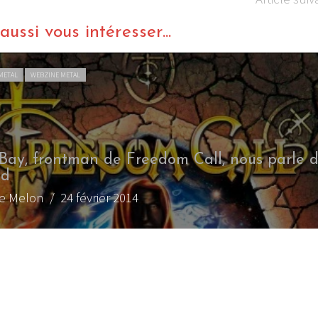
ussi vous intéresser...
CHRONIQUE METAL
WEBZINE METAL
I
LE GROS RIFFIFI
S RIFFIFI – Surfin’
LE GROS RIFFIFI –
ers !!!
Littératurock !!!
Twilight Force – Tales of Ancient Pro
By La Folle Fougere
/ 19 juillet 2014
LIVE REPORT METAL
WEBZINE METAL
CHRONIQUE METAL