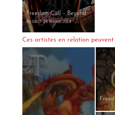
Sonata Arctica : nouv
enregistrement de
l’album Ecliptica
By Xhantiax
/ 22 août 2014
Ces artistes en relation peuvent a
Freed