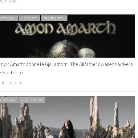
 AOÛT 2026
ACTU METAL
VIDEO METAL
WEBZINE METAL
mon Amarth sonne le Gjallarhorn : The Allfather Awakens arrivera
e 2 octobre
0 JUILLET 2026
ACTU METAL
WEBZINE METAL