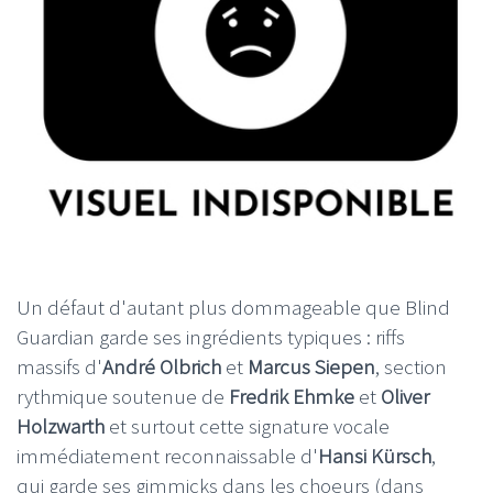
Un défaut d'autant plus dommageable que Blind
Guardian garde ses ingrédients typiques : riffs
massifs d'
André Olbrich
et
Marcus Siepen
, section
rythmique soutenue de
Fredrik Ehmke
et
Oliver
Holzwarth
et surtout cette signature vocale
immédiatement reconnaissable d'
Hansi Kürsch
,
qui garde ses gimmicks dans les choeurs (dans