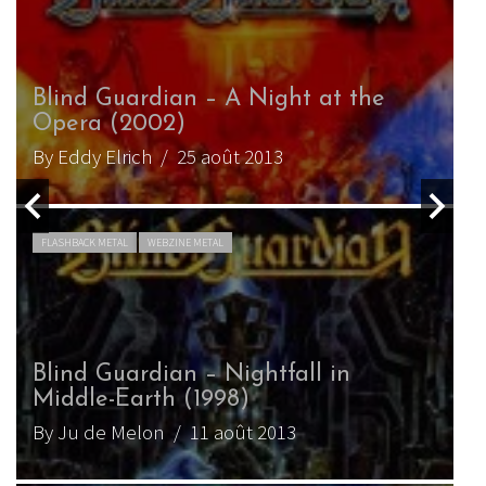
Blind Guardian – At the Edge of
Time
By Ju de Melon
/ 11 juillet 2010
INTERVIEW METAL
WEBZINE METAL
Hansi Kürsch, chanteur de Blind
Guardian (2010)
By Ju de Melon
/ 11 juin 2010