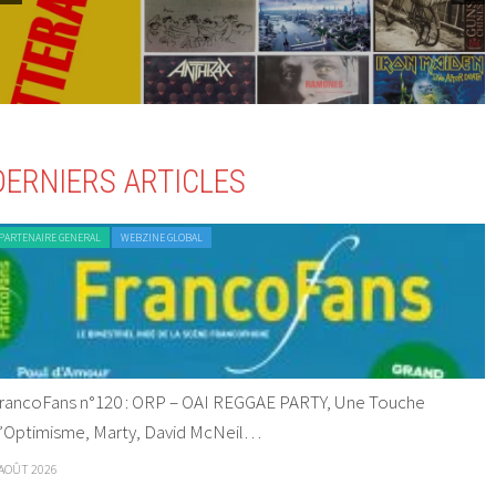
DERNIERS ARTICLES
PARTENAIRE GENERAL
WEBZINE GLOBAL
rancoFans n°120 : ORP – OAI REGGAE PARTY, Une Touche
’Optimisme, Marty, David McNeil…
 AOÛT 2026