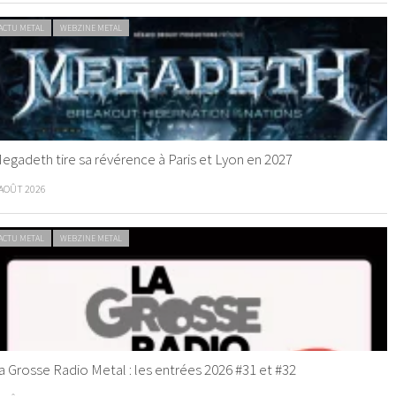
ACTU METAL
WEBZINE METAL
egadeth tire sa révérence à Paris et Lyon en 2027
 AOÛT 2026
ACTU METAL
WEBZINE METAL
a Grosse Radio Metal : les entrées 2026 #31 et #32