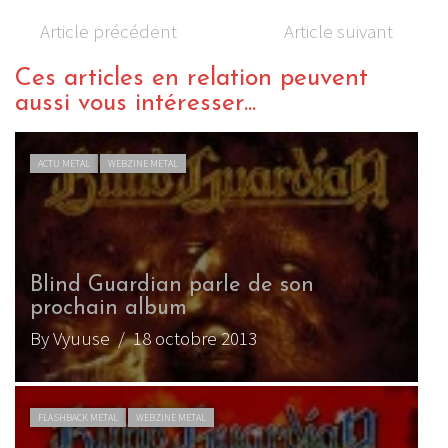
Article précédent
Article suivant
Ces articles en relation peuvent
aussi vous intéresser...
LIVE REPORT METAL
WEBZINE METAL
Blind Guardian à L’Elysée
Montmartre (28.09.2010)
By Ju de Melon
/ 2 octobre 2010
CHRONIQUE METAL
WEBZINE METAL