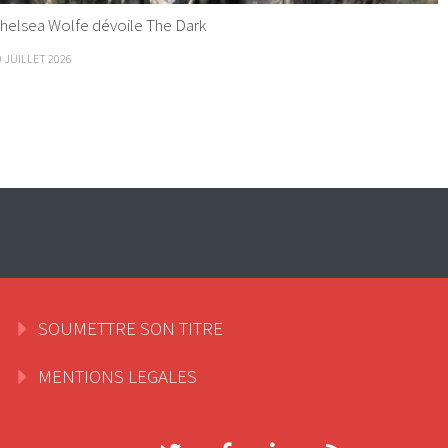
helsea Wolfe dévoile The Dark
9 JUILLET 2026
SOUMETTRE SON TITRE
MENTIONS LEGALES