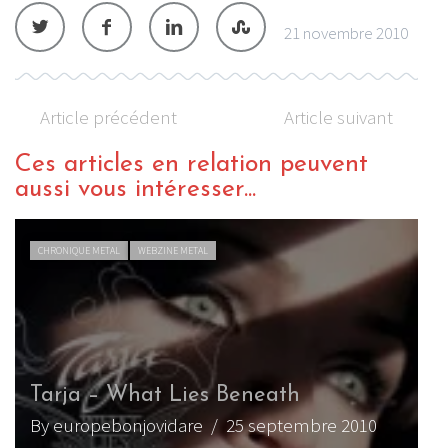
21 novembre 2010
Article précédent
Article suivant
Ces articles en relation peuvent
aussi vous intéresser...
CHRONIQUE METAL
WEBZINE METAL
Tarja – What Lies Beneath
By europebonjovidare
/ 25 septembre 2010