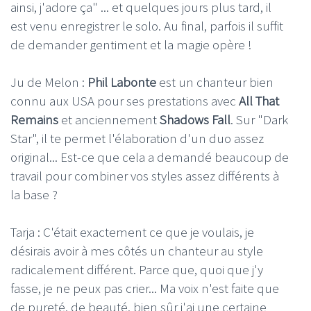
ainsi, j'adore ça" ... et quelques jours plus tard, il
est venu enregistrer le solo. Au final, parfois il suffit
de demander gentiment et la magie opère !
Ju de Melon :
Phil Labonte
est un chanteur bien
connu aux USA pour ses prestations avec
All That
Remains
et anciennement
Shadows Fall
. Sur "Dark
Star", il te permet l'élaboration d'un duo assez
original... Est-ce que cela a demandé beaucoup de
travail pour combiner vos styles assez différents à
la base ?
Tarja : C'était exactement ce que je voulais, je
désirais avoir à mes côtés un chanteur au style
radicalement différent. Parce que, quoi que j'y
fasse, je ne peux pas crier... Ma voix n'est faite que
de pureté, de beauté, bien sûr j'ai une certaine