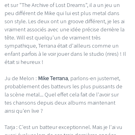
et sur "The Archive of Lost Dreams", il a un jeu un
peu différent de Mike qui lui est plus metal dans
son style. Les deux ont un groove différent, je les ai
vraiment associés avec une idée précise derrière la
tête. Will est quelqu'un de vraiment très
sympathique, Terrana était d'ailleurs comme un
enfant parfois à le voir jouer dans le studio (rires) ! Il
était si heureux !
Ju de Melon :
Mike Terrana
, parlons-en justemet,
probablement des batteurs les plus puissants de
la scène metal... Quel effet cela fait de l'avoir sur
tes chansons depuis deux albums maintenant
ainsi qu'en live ?
Tarja : C'est un batteur exceptionnel. Mais je l'ai vu
aussi évoluer lors de ces trois dernières années