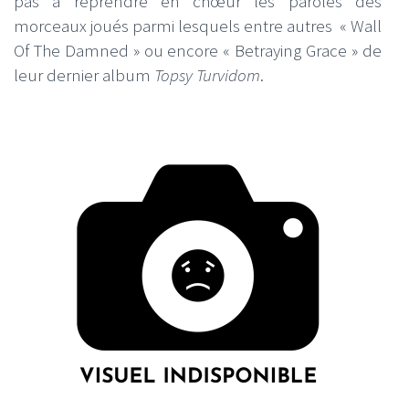
pas à reprendre en chœur les paroles des
morceaux joués parmi lesquels entre autres « Wall
Of The Damned » ou encore « Betraying Grace » de
leur dernier album
Topsy Turvidom
.