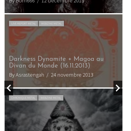
By Born666
/ 12 décembre 2013
B
LIVE REPORT METAL
WEBZINE METAL
Darkness Dynamite + Magoa au
Divan du Monde (16.11.2013)
By Asrastengah
/ 24 novembre 2013
B
CHRONIQUE METAL
WEBZINE METAL