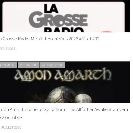
a Grosse Radio Metal : les entrées 2026 #31 et #32
 AOÛT 2026
ACTU METAL
VIDEO METAL
WEBZINE METAL
mon Amarth sonne le Gjallarhorn : The Allfather Awakens arrivera
e 2 octobre
0 JUILLET 2026