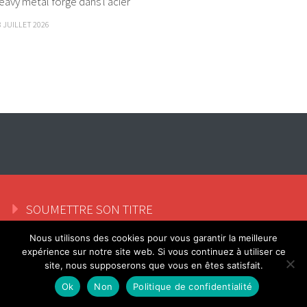
eavy metal forgé dans l’acier
8 JUILLET 2026
SOUMETTRE SON TITRE
Nous utilisons des cookies pour vous garantir la meilleure
MENTIONS LEGALES
expérience sur notre site web. Si vous continuez à utiliser ce
site, nous supposerons que vous en êtes satisfait.
Ok
Non
Politique de confidentialité