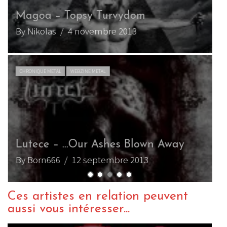
Magoa – Topsy Turvydom
D
By Nikolas
/ 4 novembre 2013
B
CHRONIQUE METAL
WEBZINE METAL
Lutece – …Our Ashes Blown Away
m
By Born666
/ 12 septembre 2013
B
Ces artistes en relation peuvent
aussi vous intéresser...