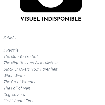
Setlist :
I, Reptile
The Man You're Not
The Nightfall and All Its Mistakes
Black Smokers (752° Farenheit)
When Winter
The Great Wonder
The Fall of Men
Degree Zero
It's All About Time