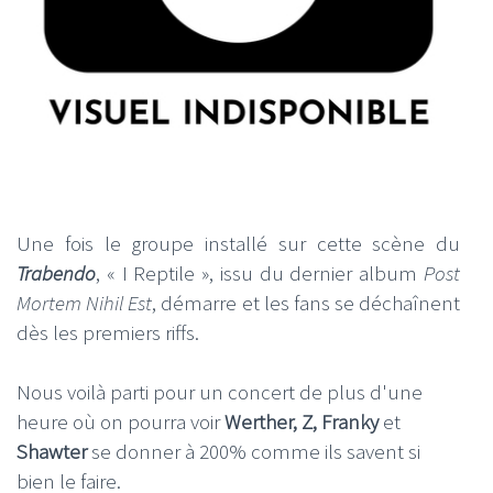
Une fois le groupe installé sur cette scène du
Trabendo
, « I Reptile », issu du dernier album
Post
Mortem Nihil Est
, démarre et les fans se déchaînent
dès les premiers riffs.
Nous voilà parti pour un concert de plus d'une
heure où on pourra voir
Werther, Z, Franky
et
Shawter
se donner à 200% comme ils savent si
bien le faire.