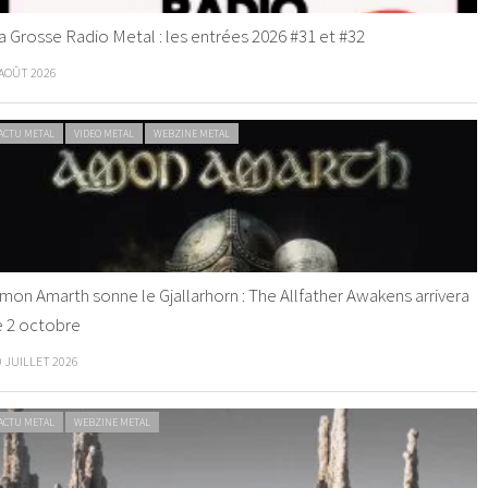
a Grosse Radio Metal : les entrées 2026 #31 et #32
 AOÛT 2026
ACTU METAL
VIDEO METAL
WEBZINE METAL
mon Amarth sonne le Gjallarhorn : The Allfather Awakens arrivera
e 2 octobre
0 JUILLET 2026
ACTU METAL
WEBZINE METAL