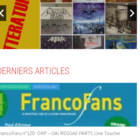
DERNIERS ARTICLES
PARTENAIRE GENERAL
WEBZINE GLOBAL
rancoFans n°120 : ORP – OAI REGGAE PARTY, Une Touche