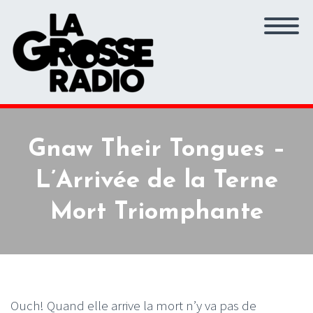
Gnaw Their Tongues –
L’Arrivée de la Terne
Mort Triomphante
Ouch! Quand elle arrive la mort n’y va pas de