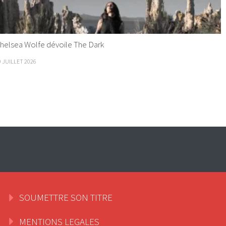
helsea Wolfe dévoile The Dark
9 JUILLET 2026
SOUMETTRE SON TITRE
MENTIONS LEGALES