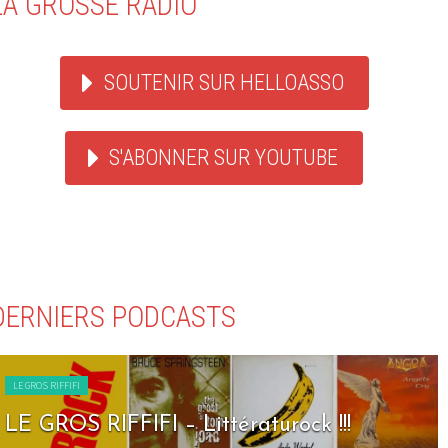
LA GROSSE RADIO
SOUTENIR SUR HELLOASSO
S'ABONNER SUR YOUTUBE
DERNIERS PODCASTS
LE GROS RIFFIFI
 – Littératurock !!!
LE GROS RIFFIF