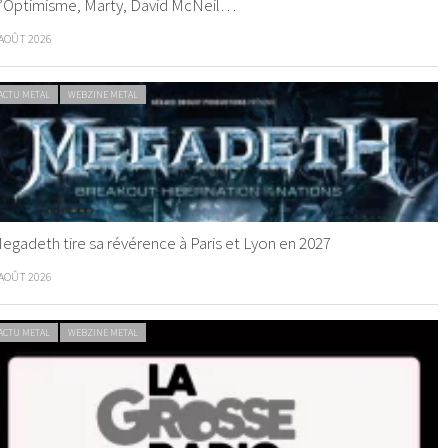
’Optimisme, Marty, David McNeil…
 AOÛT 2026
ACTU METAL
WEBZINE METAL
egadeth tire sa révérence à Paris et Lyon en 2027
 AOÛT 2026
ACTU METAL
WEBZINE METAL