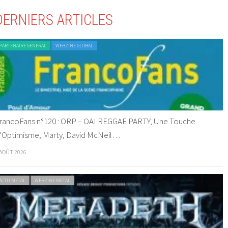
DERNIERS ARTICLES
PARTENAIRE GENERAL
WEBZINE GLOBAL
rancoFans n°120 : ORP – OAI REGGAE PARTY, Une Touche
’Optimisme, Marty, David McNeil…
 AOÛT 2026
ACTU METAL
WEBZINE METAL