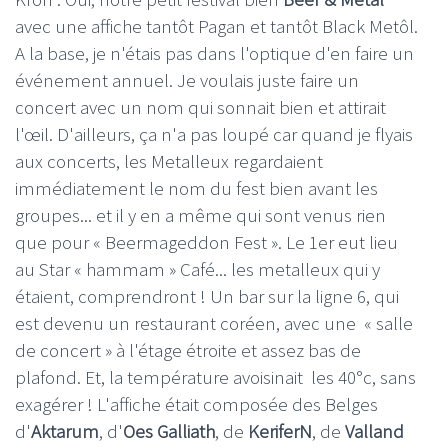
avec une affiche tantôt Pagan et tantôt Black Metôl.
A la base, je n'étais pas dans l'optique d'en faire un
événement annuel. Je voulais juste faire un
concert avec un nom qui sonnait bien et attirait
l'œil. D'ailleurs, ça n'a pas loupé car quand je flyais
aux concerts, les Metalleux regardaient
immédiatement le nom du fest bien avant les
groupes... et il y en a même qui sont venus rien
que pour « Beermageddon Fest ». Le 1er eut lieu
au Star « hammam » Café... les metalleux qui y
étaient, comprendront ! Un bar sur la ligne 6, qui
est devenu un restaurant coréen, avec une « salle
de concert » à l'étage étroite et assez bas de
plafond. Et, la température avoisinait les 40°c, sans
exagérer ! L'affiche était composée des Belges
d'
Aktarum
, d'
Oes Galliath
, de
KeriferN
, de
Valland