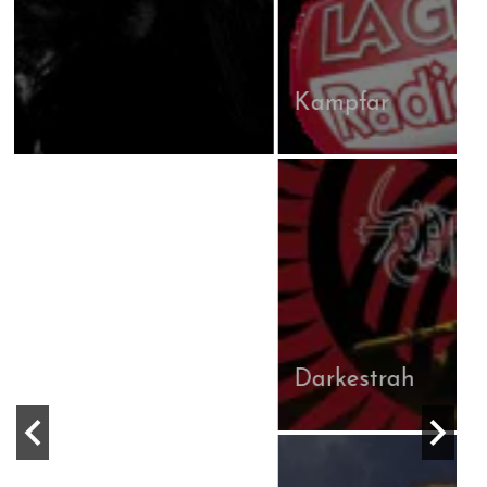
Kampfar
S
Darkestrah