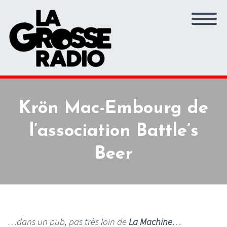
Krön Mac-Embourg de
l’association Battle’s
Beer
…dans un pub, pas très loin de
La Machine
…