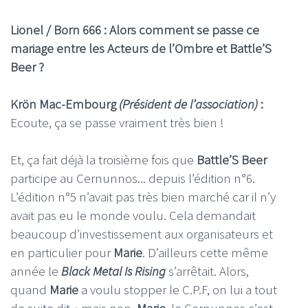
Lionel / Born 666 : Alors comment se passe ce
mariage entre les Acteurs de l’Ombre et Battle’S
Beer ?
Krön Mac-Embourg
(Président de l’association)
:
Ecoute, ça se passe vraiment très bien !
Et, ça fait déjà la troisième fois que
Battle’S Beer
participe au Cernunnos... depuis l’édition n°6.
L’édition n°5 n’avait pas très bien marché car il n’y
avait pas eu le monde voulu. Cela demandait
beaucoup d’investissement aux organisateurs et
en particulier pour
Marie
. D’ailleurs cette même
année le
Black Metal Is Rising
s’arrêtait. Alors,
quand
Marie
a voulu stopper le C.P.F, on lui a tout
de suite dit « mais non,
Marie
, le Cernunnos c’est