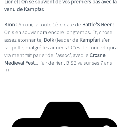
Lionel : On se souvient de vos premiers pas avec la
venu de Kampfar.
Krön :
Ah oui, la toute 1ère date de
Battle'S Beer
!
On s'en souviendra encore longtemps. Et, chose
assez étonnante,
Dolk
(leader de
Kampfar
) s'en
rappelle, malgré les années ! C'est le concert qui a
vraiment fait parler de l'assoc', avec le
Crosne
Medieval Fest.
.. l'air de rien, B'SB va sur ses 7 ans
!!!!