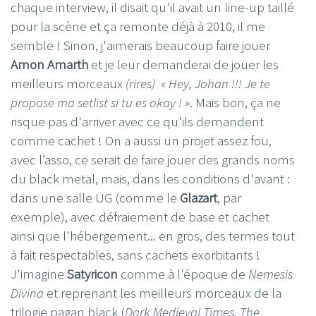
chaque interview, il disait qu'il avait un line-up taillé
pour la scène et ça remonte déjà à 2010, il me
semble ! Sinon, j'aimerais beaucoup faire jouer
Amon Amarth
et je leur demanderai de jouer les
meilleurs morceaux
(rires)
« Hey, Johan !!! Je te
propose ma setlist si tu es okay ! »
. Mais bon, ça ne
risque pas d'arriver avec ce qu'ils demandent
comme cachet ! On a aussi un projet assez fou,
avec l’asso, ce serait de faire jouer des grands noms
du black metal, mais, dans les conditions d'avant :
dans une salle UG (comme le
Glazart
, par
exemple), avec défraiement de base et cachet
ainsi que l'hébergement... en gros, des termes tout
à fait respectables, sans cachets exorbitants !
J'imagine
Satyricon
comme à l'époque de
Nemesis
Divina
et reprenant les meilleurs morceaux de la
trilogie pagan black (
Dark Medieval Times, The