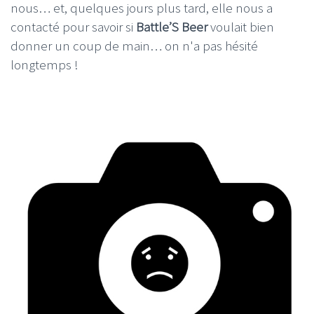
nous… et, quelques jours plus tard, elle nous a
contacté pour savoir si
Battle’S Beer
voulait bien
donner un coup de main… on n'a pas hésité
longtemps !