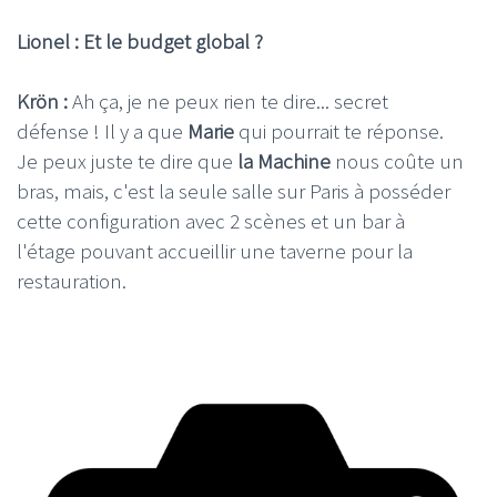
Lionel : Et le budget global ?
Krön :
Ah ça, je ne peux rien te dire... secret
défense ! Il y a que
Marie
qui pourrait te réponse.
Je peux juste te dire que
la Machine
nous coûte un
bras, mais, c'est la seule salle sur Paris à posséder
cette configuration avec 2 scènes et un bar à
l'étage pouvant accueillir une taverne pour la
restauration.