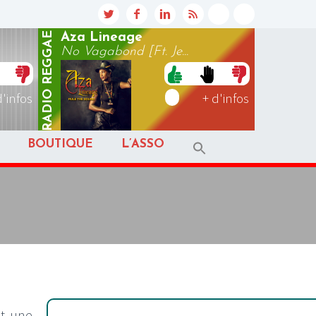
REGGAE
Aza Lineage
No Vagabond [Ft. Je...
RADIO
d'infos
+ d'infos
BOUTIQUE
L’ASSO
nt une