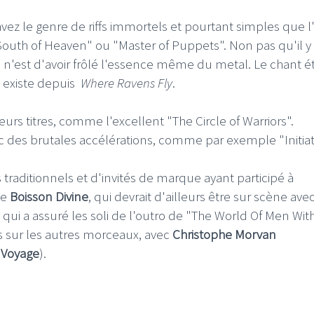
vez le genre de riffs immortels et pourtant simples que l
th of Heaven" ou "Master of Puppets". Non pas qu'il y
e n'est d'avoir frôlé l'essence même du metal. Le chant é
 existe depuis
Where Ravens Fly
.
urs titres, comme l'excellent "The Circle of Warriors".
 des brutales accélérations, comme par exemple "Initiat
raditionnels et d'invités de marque ayant participé à
e
Boisson Divine
, qui devrait d'ailleurs être sur scène avec
t qui a assuré les soli de l'outro de "The World Of Men Wit
ls sur les autres morceaux, avec
Christophe Morvan
c Voyage
).