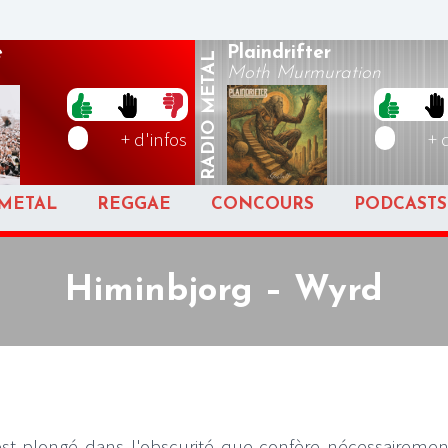
e
Plaindrifter
METAL
Moth Murmuration
RADIO
+ d'infos
+ 
METAL
REGGAE
CONCOURS
PODCASTS
Himinbjorg – Wyrd
st plongé dans l'obscurité que confère nécessaireme