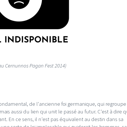
I
LE GROS RIFFIFI
S RIFFIFI –
LE GROS RIFFIFI – Su
as Riffifi 2025 !!!
The Covers !!!
au Cernunnos Pagan Fest 2014)
ndamental, de l'ancienne foi germanique, qui regroupe 
is aussi du lien qui unit le passé au futur. C'est à dire q
nt. En ce sens, il n'est pas équivalent au destin dans sa
ne sorte de loi implacable qui guiderait les hommes, s