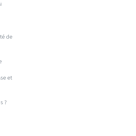
i
té de
e
se et
s ?