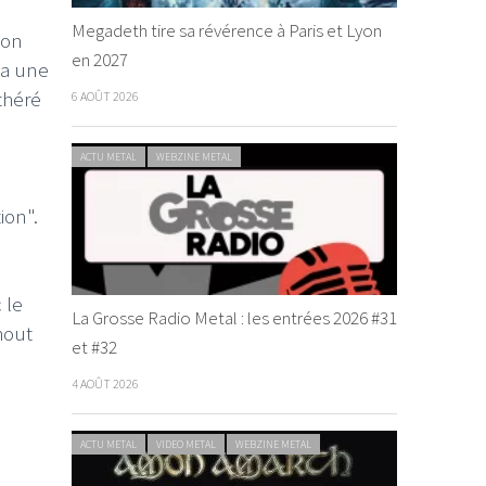
Megadeth tire sa révérence à Paris et Lyon
'on
en 2027
 a une
théré
6 AOÛT 2026
ACTU METAL
WEBZINE METAL
ion".
 le
La Grosse Radio Metal : les entrées 2026 #31
hout
et #32
4 AOÛT 2026
ACTU METAL
VIDEO METAL
WEBZINE METAL