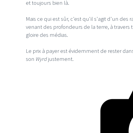
et toujours bien là.
Mais ce qui est sûr, c'est qu'il s'agit d'un des
venant des profondeurs de la terre, à travers t
gloire des médias.
Le prix à payer est évidemment de rester dans
son
Wyrd
justement.