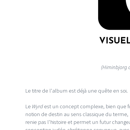
LE GROS RIFFIF
LE GRO
Christm
(Himinbjorg 
Le titre de l'album est déjà une quête en soi.
Le
Wyrd
est un concept complexe, bien que fo
notion de destin au sens classique du terme, ma
renie pas l'histoire et permet un futur changea
conception judéo-chrétienne convenue, avec u