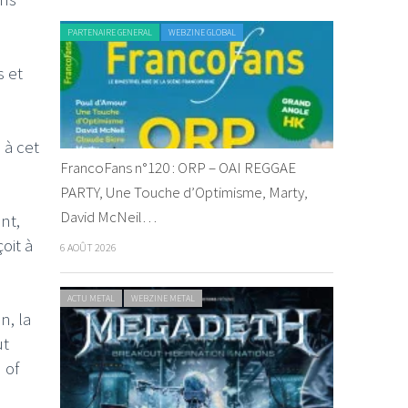
PARTENAIRE GENERAL
WEBZINE GLOBAL
s et
 à cet
FrancoFans n°120 : ORP – OAI REGGAE
PARTY, Une Touche d’Optimisme, Marty,
David McNeil…
nt,
oit à
6 AOÛT 2026
ACTU METAL
WEBZINE METAL
n, la
ut
 of