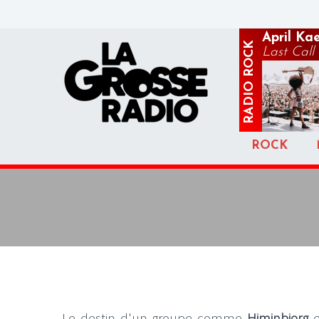
April Ka
ROCK
Last Call
RADIO
ROCK
Le destin d'un groupe comme
Himinbjorg
e