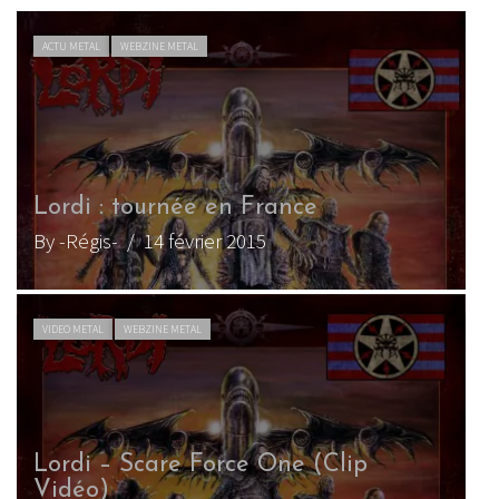
ACTU METAL
WEBZINE METAL
Lordi : tournée en France
By -Régis-
/ 14 février 2015
VIDEO METAL
WEBZINE METAL
Lordi – Scare Force One (Clip
Vidéo)