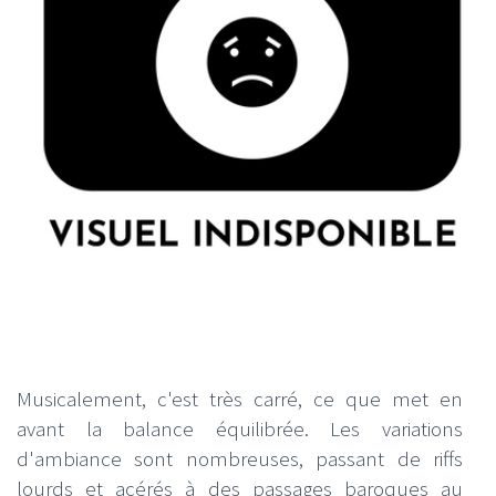
Musicalement, c'est très carré, ce que met en
avant la balance équilibrée. Les variations
d'ambiance sont nombreuses, passant de riffs
lourds et acérés à des passages baroques au