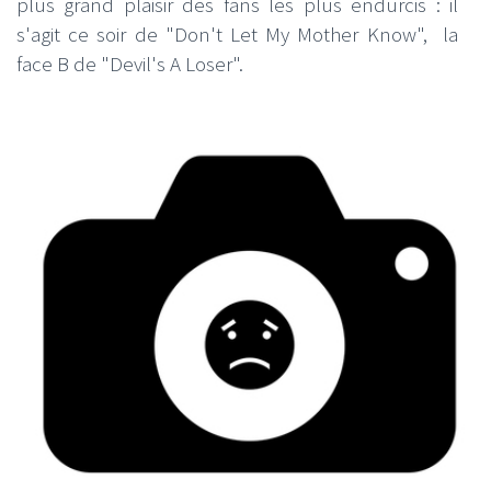
plus grand plaisir des fans les plus endurcis : il
s'agit ce soir de "Don't Let My Mother Know", la
face B de "Devil's A Loser".