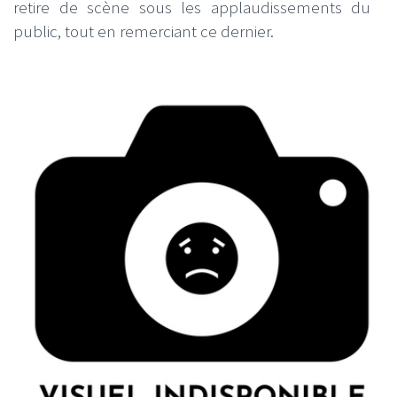
retire de scène sous les applaudissements du
public, tout en remerciant ce dernier.