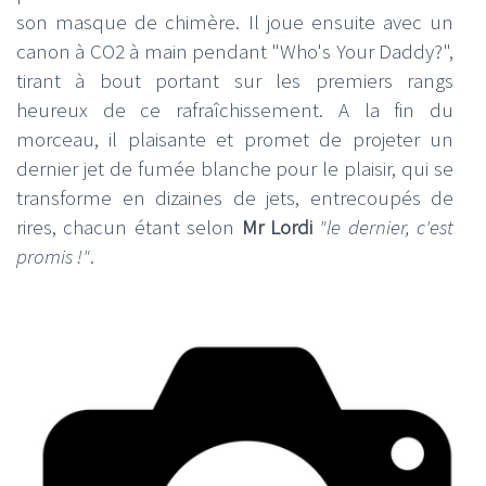
son masque de chimère. Il joue ensuite avec un
canon à CO2 à main pendant "Who's Your Daddy?",
tirant à bout portant sur les premiers rangs
heureux de ce rafraîchissement. A la fin du
morceau, il plaisante et promet de projeter un
dernier jet de fumée blanche pour le plaisir, qui se
transforme en dizaines de jets, entrecoupés de
rires, chacun étant selon
Mr Lordi
"le dernier, c'est
promis !"
.