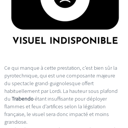
Ce qui manque à cette prestation, c’est bien sûr la
pyrotechnique, qui est une composante majeure
du spectacle grand-guignolesque offert
habituellement par Lordi. La hauteur sous plafond
du
Trabendo
étant insuffisante pour déployer
flammes et feux d’artifices selon la législation
française, le visuel sera donc impacté et moins
grandiose.