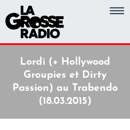
Lordi (+ Hollywood
Groupies et Dirty
Passion) au Trabendo
(18.03.2015)