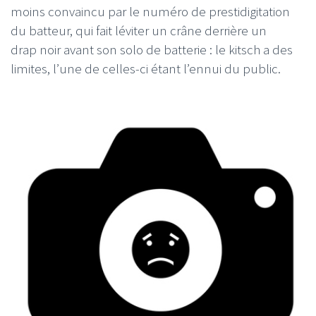
moins convaincu par le numéro de prestidigitation
du batteur, qui fait léviter un crâne derrière un
drap noir avant son solo de batterie : le kitsch a des
limites, l’une de celles-ci étant l’ennui du public.