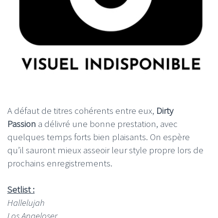
A défaut de titres cohérents entre eux,
Dirty
Passion
a délivré une bonne prestation, avec
quelques temps forts bien plaisants. On espère
qu’il sauront mieux asseoir leur style propre lors de
prochains enregistrements.
Setlist :
Hallelujah
Los Angeloser