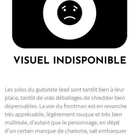
Les solos du guitariste lead sont tantôt bien à leur
place, tantôt de vrais déballages de shredder bien
dispensables. La voix du frontman est en revanche
très appréciable, légèrement rauque et très bien
maîtrisée, d’autant que le personnage, en dépit
d’un certain manque de charisme, sait embarquer