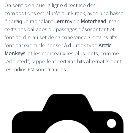
On sent bien que la ligne directrice des
compositions est plutôt punk rock, avec une basse
énergique rappelant
Lemmy
de
Mötorhead
, mais
certaines ballades ou passages désorientent et
font perdre au set de sa cohérence. Certains riffs
font par exemple penser à du rock type
Arctic
Monkeys
, et les morceaux les plus lents, comme
“Addicted”, rappellent certains hits alternatifs dont
les radios FM sont friandes.