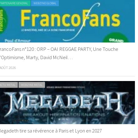
PARTENAIRE GENERAL
WEBZINE GLOBAL
rancoFans n°120 : ORP – OAI REGGAE PARTY, Une Touche
’Optimisme, Marty, David McNeil…
 AOÛT 2026
ACTU METAL
WEBZINE METAL
egadeth tire sa révérence à Paris et Lyon en 2027