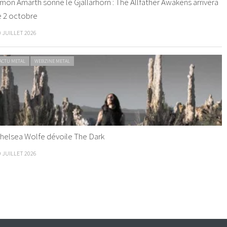
mon Amarth sonne le Gjallarhorn : The Allfather Awakens arrivera
e 2 octobre
0 JUILLET 2026
ACTU METAL
WEBZINE METAL
helsea Wolfe dévoile The Dark
9 JUILLET 2026