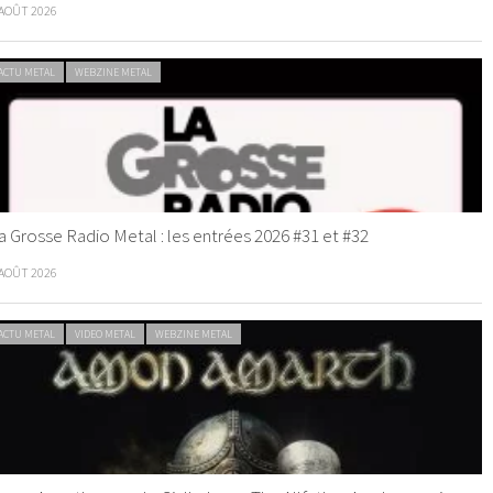
 AOÛT 2026
ACTU METAL
WEBZINE METAL
a Grosse Radio Metal : les entrées 2026 #31 et #32
 AOÛT 2026
ACTU METAL
VIDEO METAL
WEBZINE METAL