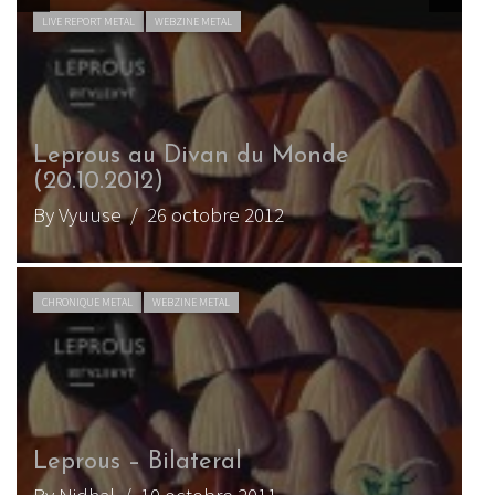
LIVE REPORT METAL
WEBZINE METAL
Leprous (+ Blindead et Nemost) 
Divan du Monde (08.11.2013)
By tfaaon
/ 23 novembre 2013
INTERVIEW METAL
WEBZINE METAL
Tor Oddmund Suhrke, guitariste 
Leprous
By Vyuuse
/ 18 juillet 2013