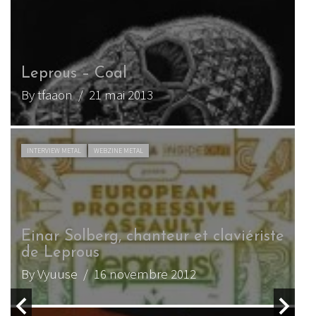
Leprous : nouvel extrait du nouve
album !
By tfaaon
/ 1 mai 2015
ACTU METAL
WEBZINE METAL
viériste
Leprous change de batteur !
By tfaaon
/ 6 mai 2014