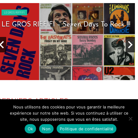
LE GROS RIFFIFI
LE GROS RIFFIFI – Seven Days To Rock !!!
DERNIERS ARTICLES
Nous utilisons des cookies pour vous garantir la meilleure
expérience sur notre site web. Si vous continuez à utiliser ce
PARTENAIRE GENERAL
WEBZINE GLOBAL
site, nous supposerons que vous en êtes satisfait.
Ok
Non
Politique de confidentialité