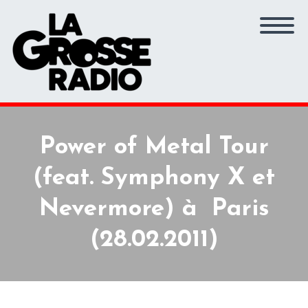
Power of Metal Tour
(feat. Symphony X et
Nevermore) à Paris
(28.02.2011)