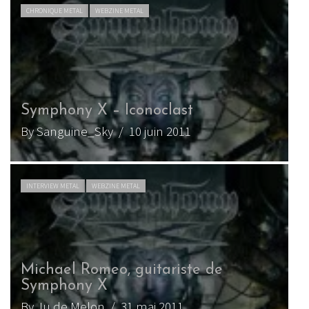
CHRONIQUE METAL
WEBZINE METAL
Symphony X – Iconoclast
By Sanguine_Sky
/ 10 juin 2011
INTERVIEW METAL
WEBZINE METAL
Michael Romeo, guitariste de
Symphony X
By Ju de Melon
/ 31 mai 2011