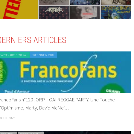
DERNIERS ARTICLES
PARTENAIRE GENERAL
WEBZINE GLOBAL
rancoFans n°120 : ORP – OAI REGGAE PARTY, Une Touche
’Optimisme, Marty, David McNeil…
 AOÛT 2026