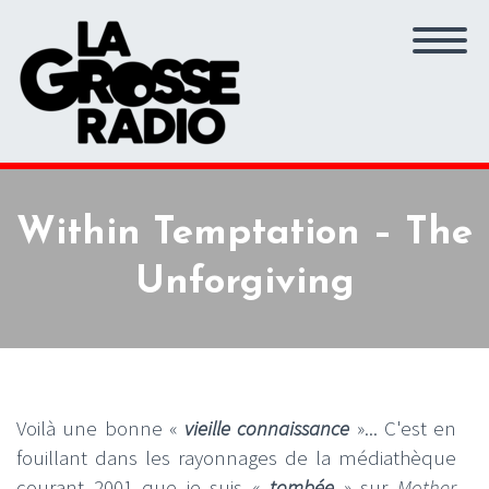
Within Temptation – The
Unforgiving
Voilà une bonne «
vieille connaissance
»... C'est en
fouillant dans les rayonnages de la médiathèque
courant 2001 que je suis «
tombée
» sur
Mother