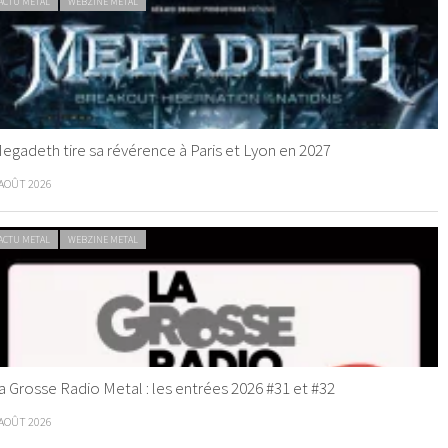
ACTU METAL
WEBZINE METAL
egadeth tire sa révérence à Paris et Lyon en 2027
 AOÛT 2026
ACTU METAL
WEBZINE METAL
a Grosse Radio Metal : les entrées 2026 #31 et #32
 AOÛT 2026