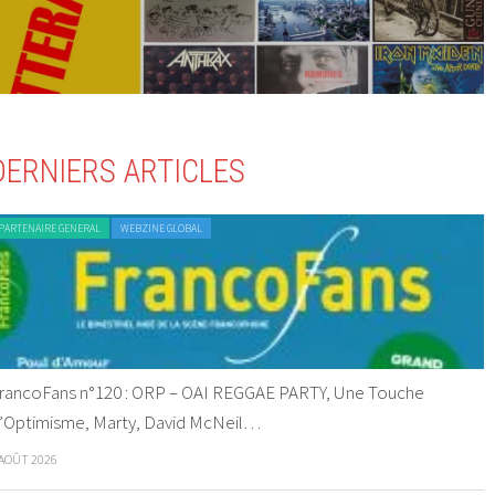
DERNIERS ARTICLES
PARTENAIRE GENERAL
WEBZINE GLOBAL
rancoFans n°120 : ORP – OAI REGGAE PARTY, Une Touche
’Optimisme, Marty, David McNeil…
 AOÛT 2026