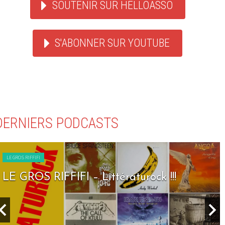
SOUTENIR SUR HELLOASSO
S'ABONNER SUR YOUTUBE
DERNIERS PODCASTS
LE GROS RIFFIFI
LE GROS RIFFIFI – Littératurock !!!