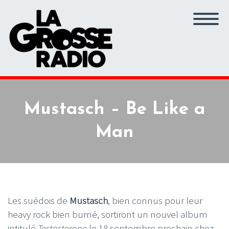
Mustasch – Be Like a
Man
Les suédois de
Mustasch
, bien connus pour leur
heavy rock bien burné, sortiront un nouvel album
intitulé
Testosterone
le 18 septembre prochain chez