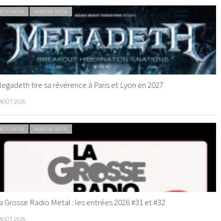
ACTU METAL
WEBZINE METAL
egadeth tire sa révérence à Paris et Lyon en 2027
 AOÛT 2026
ACTU METAL
WEBZINE METAL
a Grosse Radio Metal : les entrées 2026 #31 et #32
 AOÛT 2026