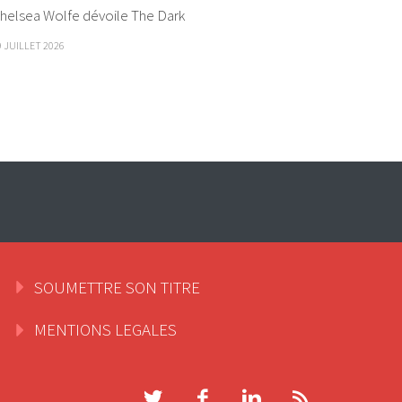
helsea Wolfe dévoile The Dark
9 JUILLET 2026
SOUMETTRE SON TITRE
MENTIONS LEGALES