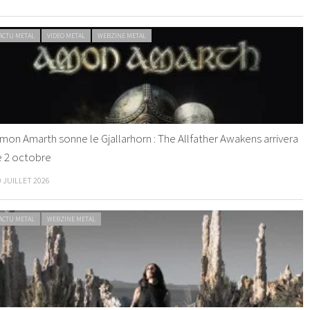
ACTU METAL
VIDEO METAL
WEBZINE METAL
mon Amarth sonne le Gjallarhorn : The Allfather Awakens arrivera
e 2 octobre
0 JUILLET 2026
ACTU METAL
WEBZINE METAL