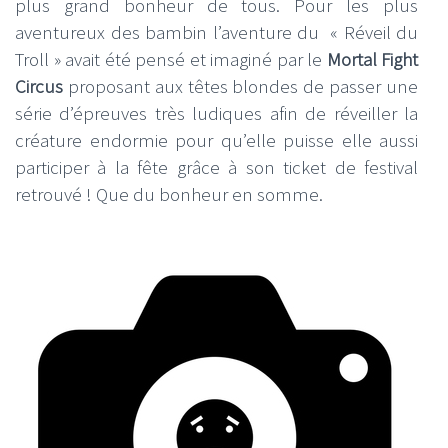
plus grand bonheur de tous. Pour les plus
aventureux des bambin l’aventure du « Réveil du
Troll » avait été pensé et imaginé par le
Mortal Fight
Circus
proposant aux têtes blondes de passer une
série d’épreuves très ludiques afin de réveiller la
créature endormie pour qu’elle puisse elle aussi
participer à la fête grâce à son ticket de festival
retrouvé ! Que du bonheur en somme.