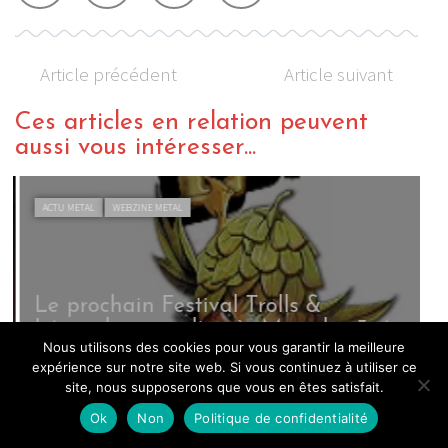
Article précédent
Article suivant
Ces articles en relation peuvent
aussi vous intéresser...
ACTU METAL
WEBZINE METAL
Le prochain Festival Trolls &
Légendes aura lieu à Mons les 3, 4
L
Nous utilisons des cookies pour vous garantir la meilleure
et 5 avril 2015
expérience sur notre site web. Si vous continuez à utiliser ce
By Thomas Orlanth
/ 27 mars 2015
B
site, nous supposerons que vous en êtes satisfait.
Ok
Non
Politique de confidentialité