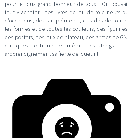
pour le plus grand bonheur de tous ! On pouvait
tout y acheter : des livres de jeu de rôle neufs ou
d’occasions, des suppléments, des dés de toutes
les formes et de toutes les couleurs, des figurines,
des posters, des jeux de plateau, des armes de GN,
quelques costumes et même des strings pour
arborer dignement sa fierté de joueur !