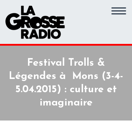
Festival Trolls &
Légendes à Mons (3-4-
5.04.2015) : culture et
imaginaire