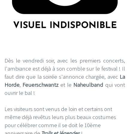
Dès le vendredi soir, avec les premiers concerts,
l'ambiance est déjà à son comble sur le festival ! Il
faut dire que la soirée s'annonce chargée, avec
La
Horde
,
Feuerschwantz
et le
Naheulband
qui vont
ouvrir le bal !
Les visiteurs sont venus de loin et certains ont
même déjà revêtus leurs plus beaux costumes
pour célébrer comme il se doit le 10ème
anniversaire de
Trolls et légendes
!