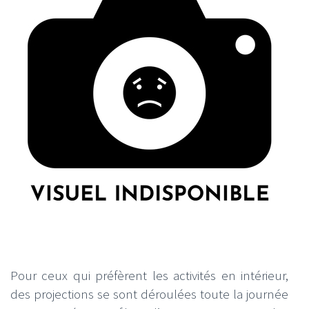
Pour ceux qui préfèrent les activités en intérieur,
des projections se sont déroulées toute la journée