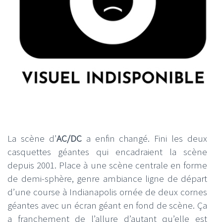
La scène d’
AC/DC
a enfin changé. Fini les deux
casquettes géantes qui encadraient la scène
depuis 2001. Place à une scène centrale en forme
de demi-sphère, genre ambiance ligne de départ
d’une course à Indianapolis ornée de deux cornes
géantes avec un écran géant en fond de scène. Ça
a franchement de l’allure d’autant qu’elle est