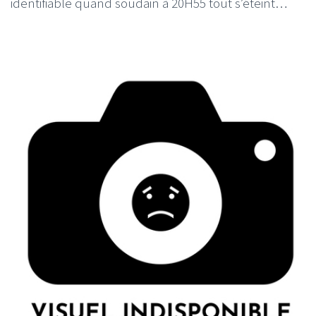
identifiable quand soudain à 20H55 tout s’éteint…