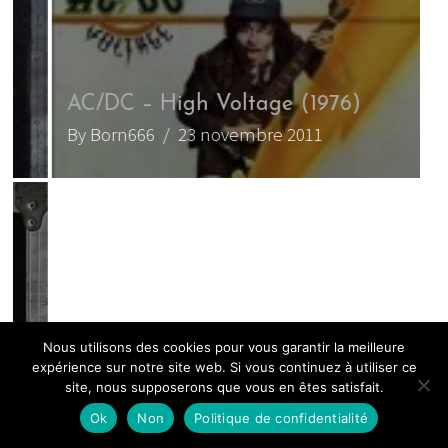
AC/DC – High Voltage (1976)
A
By Born666
/ 23 novembre 2011
B
A
Nous utilisons des cookies pour vous garantir la meilleure
B
expérience sur notre site web. Si vous continuez à utiliser ce
B
site, nous supposerons que vous en êtes satisfait.
Ok
Non
Politique de confidentialité