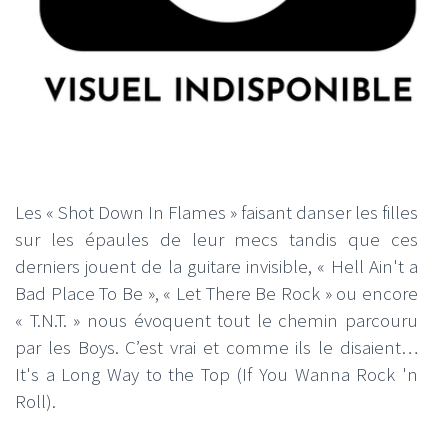
Les « Shot Down In Flames » faisant danser les filles
sur les épaules de leur mecs tandis que ces
derniers jouent de la guitare invisible, « Hell Ain't a
Bad Place To Be », « Let There Be Rock » ou encore
« T.N.T. » nous évoquent tout le chemin parcouru
par les Boys. C’est vrai et comme ils le disaient…
It's a Long Way to the Top (If You Wanna Rock 'n
Roll).