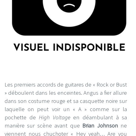
Les premiers accords de guitares de « Rock or Bust
» déboulent dans les enceintes. Angus a fier allure
dans son costume rouge et sa casquette noire sur
laquelle on peut voir un « A » comme sur la
pochette de
High Voltage
en déambulant à sa
manière sur scène avant que
Brian Johnson
ne
viennent nous chuchoter « Hey yeah… Are you