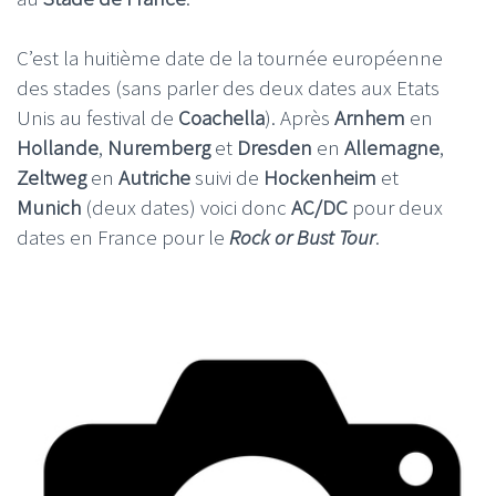
C’est la huitième date de la tournée européenne
des stades (sans parler des deux dates aux Etats
Unis au festival de
Coachella
). Après
Arnhem
en
Hollande
,
Nuremberg
et
Dresden
en
Allemagne
,
Zeltweg
en
Autriche
suivi de
Hockenheim
et
Munich
(deux dates) voici donc
AC/DC
pour deux
dates en France pour le
Rock or Bust Tour
.