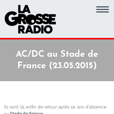
AC/DC au Stade de
France (23.05.2015)
Ils sont là, enfin de retour après six ans d’absence
au
Stade de France
.