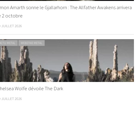
mon Amarth sonne le Gjallarhorn : The Allfather Awakens arrivera
e 2 octobre
0 JUILLET 2026
ACTU METAL
WEBZINE METAL
helsea Wolfe dévoile The Dark
9 JUILLET 2026