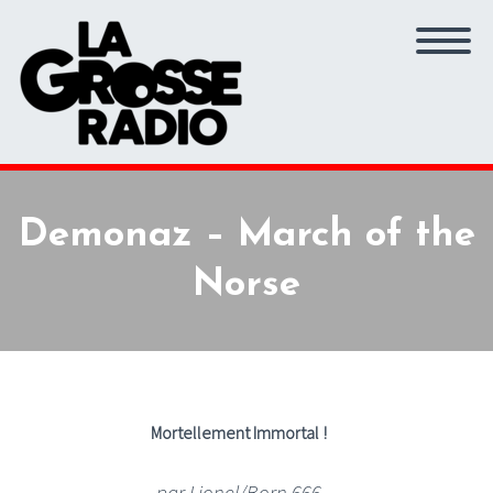
Demonaz – March of the
Norse
Mortellement Immortal !
par Lionel/Born 666