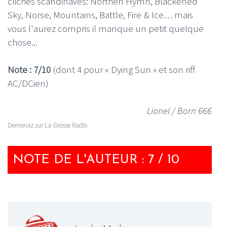
clichés scandinaves: Northen Hymn, Blackened
Sky, Norse, Mountains, Battle, Fire & Ice… mais
vous l'aurez compris il manque un petit quelque
chose...
Note : 7/10
(dont 4 pour « Dying Sun » et son riff
AC/DCien)
Lionel / Born 666
Demonaz sur La Grosse Radio
NOTE DE L'AUTEUR : 7 / 10