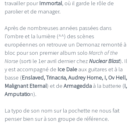
travailler pour
Immortal
, où il garde le rôle de
parolier et de manager.
Après de nombreuses années passées dans
l’ombre et la lumière (^^) des scènes
européennes on retrouve un Demonaz remonté à
bloc pour son premier album solo
March of the
Norse
(sorti le 1er avril dernier chez
Nuclear Blast
). Il
y est accompagné de
Ice Dale
aux guitares et à la
basse (
Enslaved, Trinacria, Audrey Horne, I, Ov Hell,
Malignant Eternal
) et de
Armagedda
à la batterie (
I,
Amputatio
n).
La typo de son nom sur la pochette ne nous fait
penser bien sur à son groupe de référence.