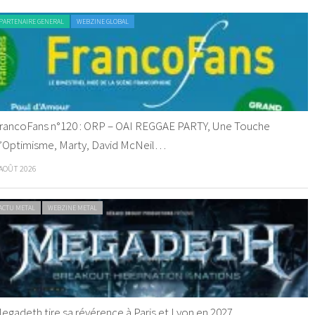
PARTENAIRE GENERAL
WEBZINE GLOBAL
rancoFans n°120 : ORP – OAI REGGAE PARTY, Une Touche
’Optimisme, Marty, David McNeil…
 AOÛT 2026
ACTU METAL
WEBZINE METAL
egadeth tire sa révérence à Paris et Lyon en 2027