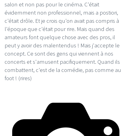
salon et non pas pour le cinéma. C'était
évidemment non professionnel, mais a postiori,
c'était drôle. Et je crois qu'on avait pas compris à
l'époque que c'était pour rire. Mais quand des
amateurs font quelque chose avec des pros, il
peut y avoir des malentendus ! Mais j'accepte le
concept. Ce sont des gens qui viennent à nos
concerts et s'amusent pacifiquement. Quand ils
combattent, c'est de la comédie, pas comme au
foot ! (rires)