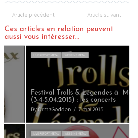
Article précédent
Article suivant
Ces articles en relation peuvent
aussi vous intéresser...
LIVE REPORT METAL
WEBZINE METAL
Festival Trolls & Légendes à Mons
(3-4-5.04.2015) : les concerts
C
By OrmaGodden
/ 7 mai 2015
B
LIVE REPORT METAL
WEBZINE METAL