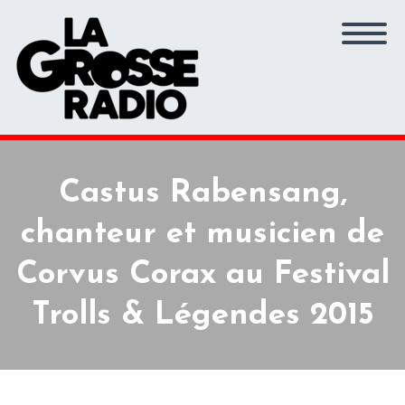
Castus Rabensang,
chanteur et musicien de
Corvus Corax au Festival
Trolls & Légendes 2015