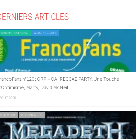
DERNIERS ARTICLES
PARTENAIRE GENERAL
WEBZINE GLOBAL
rancoFans n°120 : ORP – OAI REGGAE PARTY, Une Touche
’Optimisme, Marty, David McNeil…
 AOÛT 2026
ACTU METAL
WEBZINE METAL