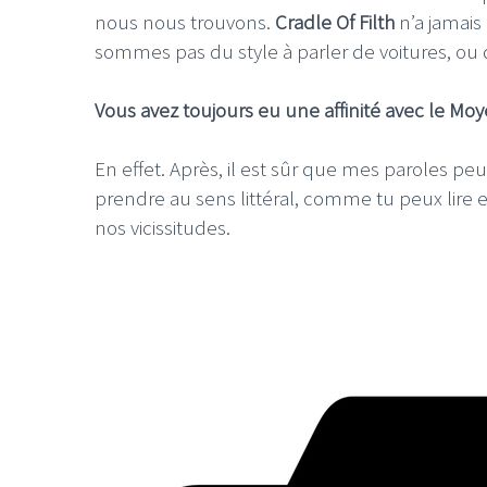
nous nous trouvons.
Cradle Of Filth
n’a jamais
sommes pas du style à parler de voitures, ou 
Vous avez toujours eu une affinité avec le Moy
LE GROS RIFFIF
En effet. Après, il est sûr que mes paroles pe
prendre au sens littéral, comme tu peux lire e
LE GRO
Christm
nos vicissitudes.