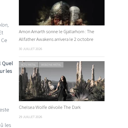
olon,
Amon Amarth sonne le Gjallarhorn : The
Et
Allfather Awakens arrivera le 2 octobre
… Ce
30 JUILLET 2026
! Quel
ACTU METAL
WEBZINE METAL
ur les
Chelsea Wolfe dévoile The Dark
reste
29 JUILLET 2026
dû les