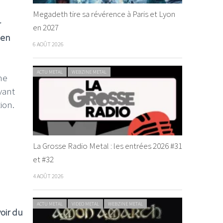
Megadeth tire sa révérence à Paris et Lyon
r
en 2027
 en
6 AOÛT 2026
ACTU METAL
WEBZINE METAL
me
vant
ion.
La Grosse Radio Metal : les entrées 2026 #31
et #32
4 AOÛT 2026
ACTU METAL
VIDEO METAL
WEBZINE METAL
oir du