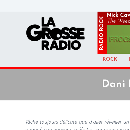
Nick Cav
ROCK
The Weep
RADIO
ROCK
Dani 
Tâche toujours délicate que d'aller réveiller u
quant à son nouveau méfait discographique en dat