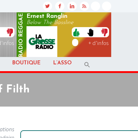
REGGAE
Ernest Ranglin
Below The Bassline
RADIO
d'infos
+ d'infos
BOUTIQUE
L’ASSO
 Filth
cations
endaire