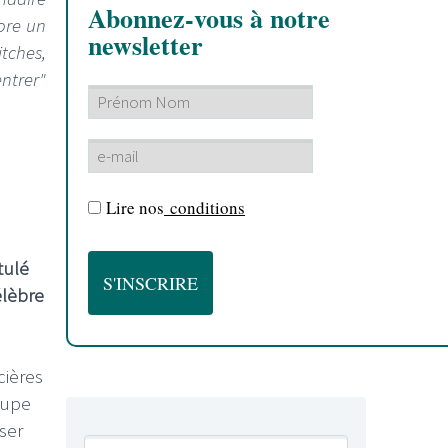
Abonnez-vous à notre
core un
newsletter
tches,
entrer"
Lire nos
conditions
tulé
élèbre
cières
roupe
ser