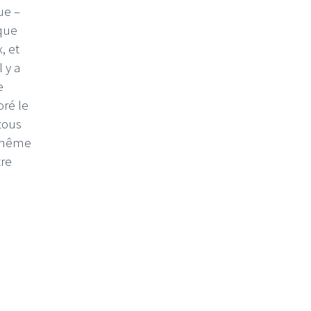
ue –
 que
, et
il y a
e
oré le
 tous
e même
tre