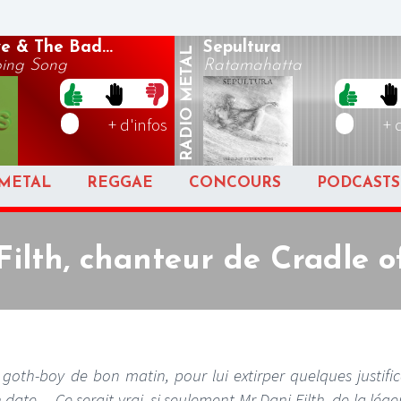
e & The Bad...
Sepultura
METAL
ing Song
Ratamahatta
RADIO
+ d'infos
+ 
METAL
REGGAE
CONCOURS
PODCASTS
Filth, chanteur de Cradle of
n goth-boy de bon matin, pour lui extirper quelques justifi
e ... Ce serait vrai, si seulement Mr Dani Filth, de la lég