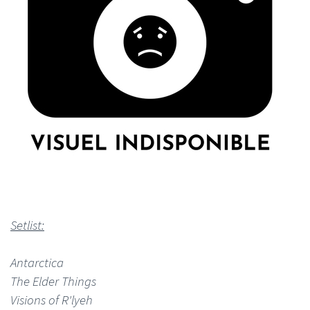
Setlist:
Antarctica
The Elder Things
Visions of R'lyeh