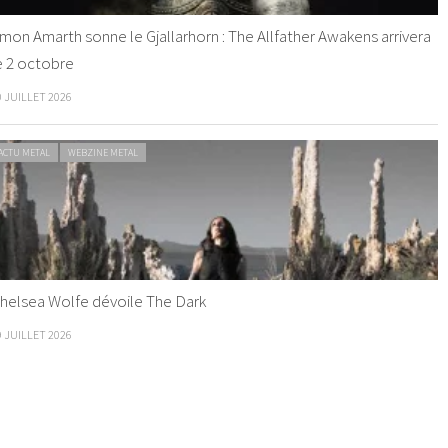
mon Amarth sonne le Gjallarhorn : The Allfather Awakens arrivera
e 2 octobre
0 JUILLET 2026
ACTU METAL
WEBZINE METAL
helsea Wolfe dévoile The Dark
9 JUILLET 2026