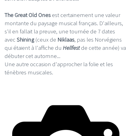
The Great Old Ones
est certainement une valeur
montante du paysage musical français. D'ailleurs,
s'il en fallait la preuve, une tournée de 7 dates
avec
Shining
(ceux de
Niklaas
, pas les Norvégiens
qui étaient à l'affiche du
Hellfest
de cette année) va
débuter cet automne...
Une autre occasion d'approcher la folie et les
ténèbres musicales.