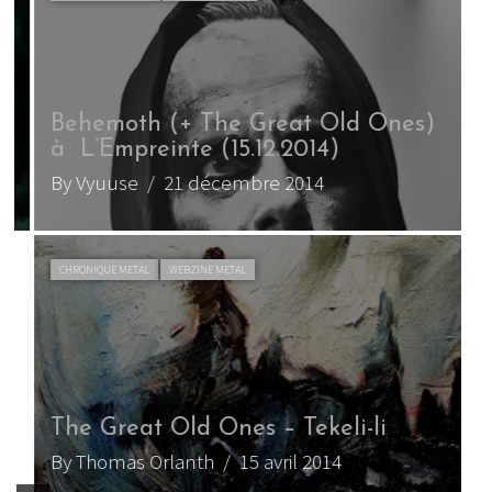
Behemoth (+ The Great Old Ones)
à L’Empreinte (15.12.2014)
T
By Vyuuse
/ 21 décembre 2014
B
CHRONIQUE METAL
WEBZINE METAL
The Great Old Ones – Tekeli-li
By Thomas Orlanth
/ 15 avril 2014