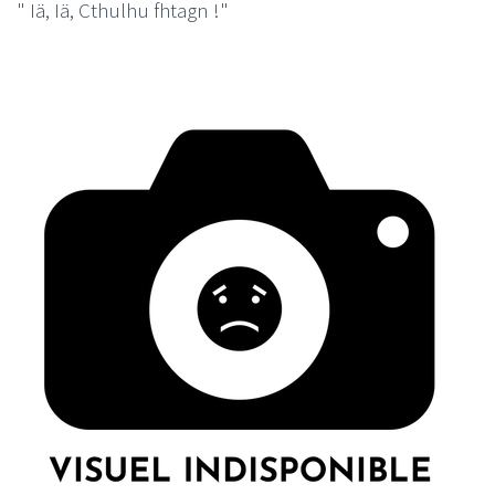
" Iä, Iä, Cthulhu fhtagn !"