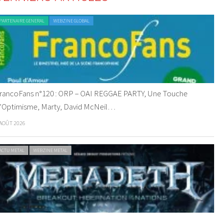
PARTENAIRE GENERAL
WEBZINE GLOBAL
rancoFans n°120 : ORP – OAI REGGAE PARTY, Une Touche
’Optimisme, Marty, David McNeil…
 AOÛT 2026
ACTU METAL
WEBZINE METAL