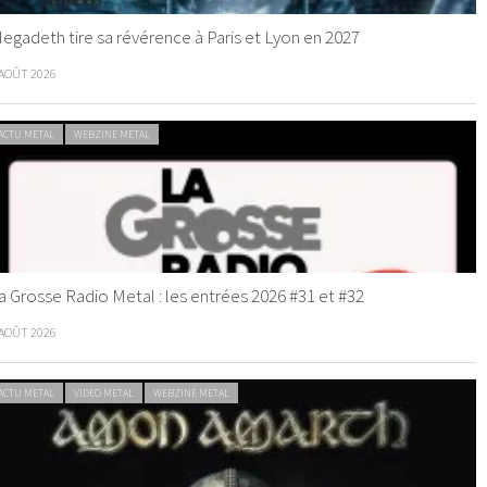
egadeth tire sa révérence à Paris et Lyon en 2027
 AOÛT 2026
ACTU METAL
WEBZINE METAL
a Grosse Radio Metal : les entrées 2026 #31 et #32
 AOÛT 2026
ACTU METAL
VIDEO METAL
WEBZINE METAL