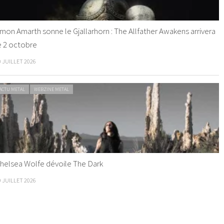
mon Amarth sonne le Gjallarhorn : The Allfather Awakens arrivera
e 2 octobre
0 JUILLET 2026
ACTU METAL
WEBZINE METAL
helsea Wolfe dévoile The Dark
9 JUILLET 2026