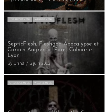
LIVE REPORT METAL
WEBZINE METAL
SepticFlesh, Fleshgod Apocalypse et
Carach Angren à Paris, Colmar et
Lyon
By Unna
/ 3 juin 2013
CHRONIQUE METAL
WEBZINE METAL