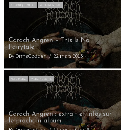
CHRONIQUE METAL
WEBZINE METAL
Carach Angren – This Is No
Fairytale
By OrmaGodden
/ 22 mars 2015
ACTU METAL
WEBZINE METAL
Carach Angren : extrait et infos sur
le prochain album
By OrmaGodden
/ 11 décembre 2014