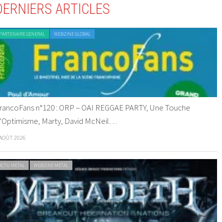
DERNIERS ARTICLES
PARTENAIRE GENERAL
WEBZINE GLOBAL
rancoFans n°120 : ORP – OAI REGGAE PARTY, Une Touche
’Optimisme, Marty, David McNeil…
 AOÛT 2026
ACTU METAL
WEBZINE METAL