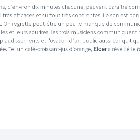
ons, d'environ dix minutes chacune, peuvent paraître co
l très efficaces et surtout très cohérentes. Le son est bon 
nt. On regrette peut-être un peu le manque de communi
lles et leurs sourires, les trois musiciens communiquent 
pplaudissements et l'ovation d'un public aussi conquit q
ée. Tel un café-croissant-jus d'orange,
Elder
a réveillé le
H