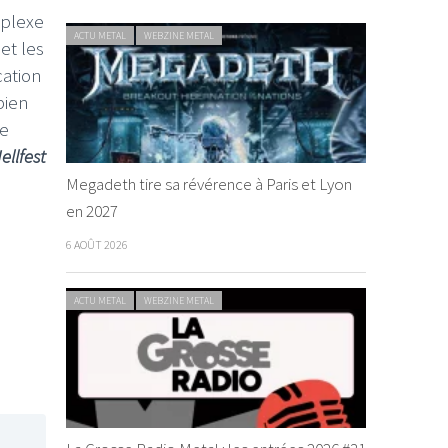
mplexe
ACTU METAL
WEBZINE METAL
et les
cation
bien
ue
ellfest
Megadeth tire sa révérence à Paris et Lyon
en 2027
6 AOÛT 2026
ACTU METAL
WEBZINE METAL