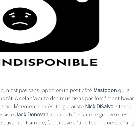
e, n'est pas sans rappeler un petit côté
Mastodon
qui a
 tôt. A cela s'ajoute des musiciens pas forcément bava
particulièrement doués. Le guitariste
Nick DiSalvo
alterne
assiste
Jack Donovan
, concentré assure le groove et est
relativement simple, fait preuve d'une technique et d'un 