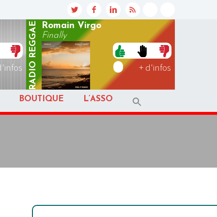
REGGAE
Romain Virgo
Finally
RADIO
d'infos
+ d'infos
BOUTIQUE
L’ASSO