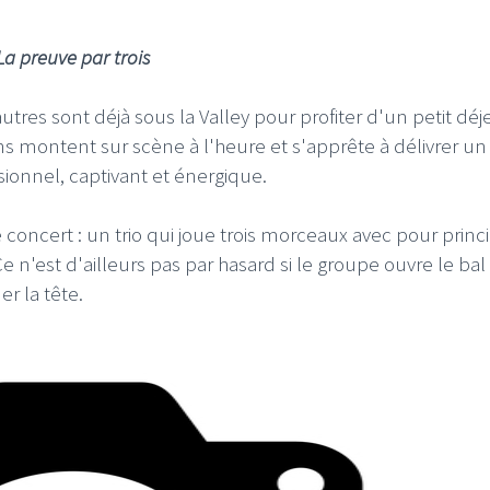
La preuve par trois
autres sont déjà sous la Valley pour profiter d'un petit dé
ns montent sur scène à l'heure et s'apprête à délivrer u
ssionnel, captivant et énergique.
ce concert : un trio qui joue trois morceaux avec pour princ
Ce n'est d'ailleurs pas par hasard si le groupe ouvre le bal
er la tête.