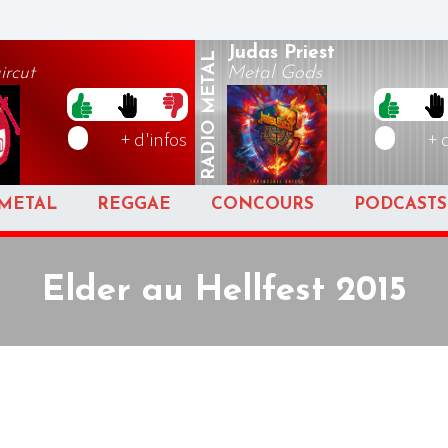
Judas Priest
METAL
ircut
Metal Gods
RADIO
+ d'infos
+ 
METAL
REGGAE
CONCOURS
PODCASTS
Elder au Hellfest 2015