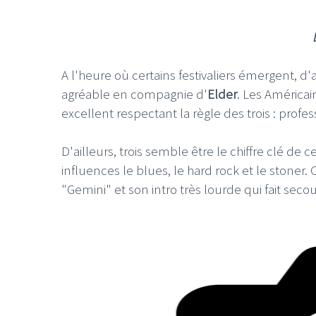
A l'heure où certains festivaliers émergent, d'
agréable en compagnie d'
Elder
. Les Américai
excellent respectant la règle des trois : profe
D'ailleurs, trois semble être le chiffre clé de 
influences le blues, le hard rock et le stoner. 
"Gemini" et son intro très lourde qui fait secou