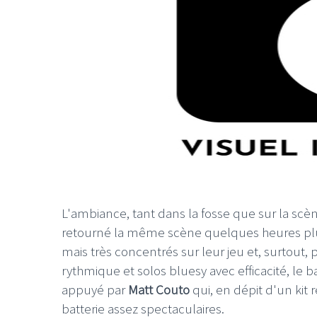
L'ambiance, tant dans la fosse que sur la scèn
retourné la même scène quelques heures plus
mais très concentrés sur leur jeu et, surtout, 
rythmique et solos bluesy avec efficacité, le b
appuyé par
Matt Couto
qui, en dépit d'un kit 
batterie assez spectaculaires.