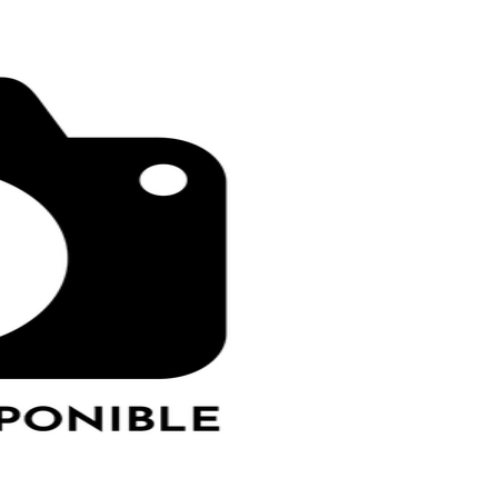
LE GROS RIFFIFI
IFI –
LE GROS RIFFIFI – Surfin’
fi 2025 !!!
The Covers !!!