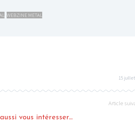
AL
,
WEBZINE METAL
15 juille
Article suiv
ussi vous intéresser...