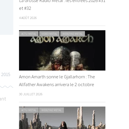
La Grosse Radio Metal : les entrées 2026 #31
et #32
4 AOÛT 2026
ACTU METAL
VIDEO METAL
WEBZINE METAL
t 2015
Amon Amarth sonne le Gjallarhorn : The
Allfather Awakens arrivera le 2 octobre
30 JUILLET 2026
ant
ACTU METAL
WEBZINE METAL