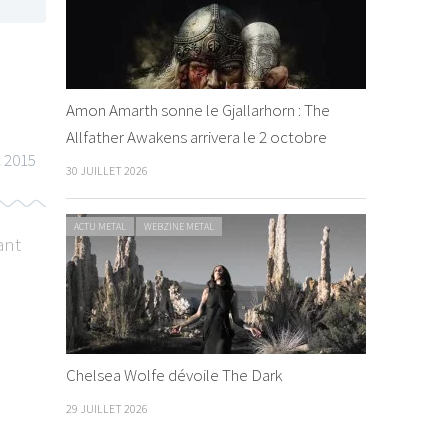
Amon Amarth sonne le Gjallarhorn : The
Allfather Awakens arrivera le 2 octobre
t 2015
30 JUILLET 2026
ACTU METAL
WEBZINE METAL
ant
WEBZINE METAL
VIDEO METAL
WEBZINE METAL
Chelsea Wolfe dévoile The Dark
29 JUILLET 2026