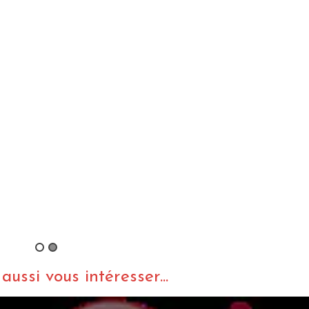
Rammst
album e
By -Régis
ussi vous intéresser...