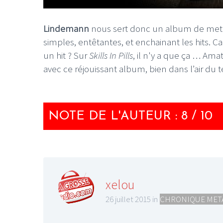
Lindemann
nous sert donc un album de metal
simples, entêtantes, et enchainant les hits. C
un hit ? Sur
Skills In Pills
, il n'y a que ça … Am
avec ce réjouissant album, bien dans l’air du 
NOTE DE L'AUTEUR : 8 / 10
xelou
26 juillet 2015 in
CHRONIQUE MET