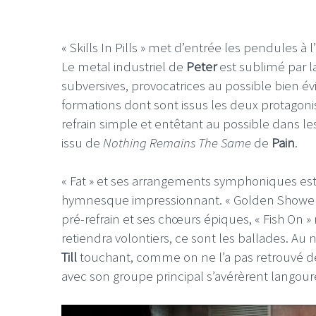
« Skills In Pills » met d’entrée les pendules à 
Le metal industriel de
Peter
est sublimé par 
subversives, provocatrices au possible bien 
formations dont sont issus les deux protagoni
LE GROS RIFFIFI
LE GROS RIFFIF
refrain simple et entêtant au possible dans l
LE GROS RIFFIFI –
LE GRO
issu de
Nothing Remains The Same
de
Pain
.
Christmas Riffifi 2025 !!!
The Cov
« Fat » et ses arrangements symphoniques est
hymnesque impressionnant. « Golden Shower »
pré-refrain et ses chœurs épiques, « Fish On »
retiendra volontiers, ce sont les ballades. Au
Till
touchant, comme on ne l’a pas retrouvé dep
avec son groupe principal s’avérèrent langou