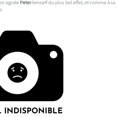
ion signée
Peter
himself du plus bel effet, et comme à sa
e.