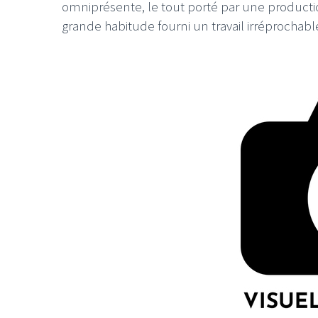
omniprésente, le tout porté par une product
grande habitude fourni un travail irréprochabl