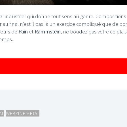
 industriel qui donne tout sens au genre. Compositions
ar au final n’est il pas là un exercice compliqué que de p
ateurs de
Pain
et
Rammstein
, ne boudez pas votre ce plais
temps.
AL
,
WEBZINE METAL