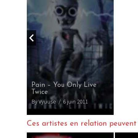
n – You Only Live
ce
yuuse
/ 6 juin 2011
Ces artistes en relation peuvent a