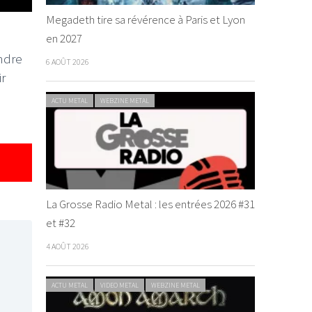
Megadeth tire sa révérence à Paris et Lyon
en 2027
ondre
6 AOÛT 2026
ir
ACTU METAL
WEBZINE METAL
La Grosse Radio Metal : les entrées 2026 #31
et #32
4 AOÛT 2026
ACTU METAL
VIDEO METAL
WEBZINE METAL