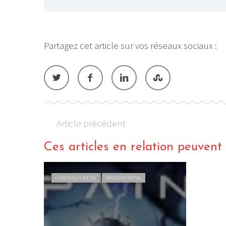
Partagez cet article sur vos réseaux sociaux :
Article précédent
Ces articles en relation peuvent a
IQUE METAL
WEBZINE METAL