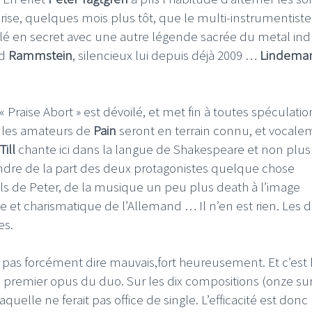
prise, quelques mois plus tôt, que le multi-instrumentiste
llé en secret avec une autre légende sacrée du metal ind
nd
Rammstein
, silencieux lui depuis déjà 2009 …
Lindema
« Praise Abort » est dévoilé, et met fin à toutes spéculatio
, les amateurs de
Pain
seront en terrain connu, et vocale
Till
chante ici dans la langue de Shakespeare et non plu
ndre de la part des deux protagonistes quelque chose
ls de Peter, de la musique un peu plus death à l’image
te et charismatique de l’Allemand … Il n’en est rien. Les 
es.
ut pas forcément dire mauvais,fort heureusement. Et c’est
, premier opus du duo. Sur les dix compositions (onze su
aquelle ne ferait pas office de single. L’efficacité est donc