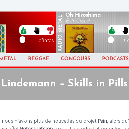
Oh Hiroshima
METAL
Exit Cloud
RADIO
+ d'infos
+ 
METAL
REGGAE
CONCOURS
PODCASTS
Lindemann – Skills in Pills
nous n’avions plus de nouvelles du projet
Pain
, alors qu
 En effet
Peter Tägtgren
a pris l’habitude d’alterner les sor