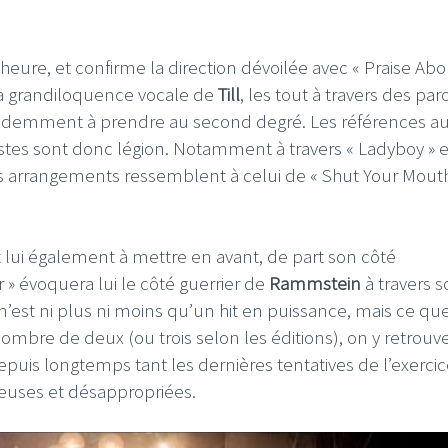
l’heure, et confirme la direction dévoilée avec « Praise Abor
la grandiloquence vocale de
Till
, les tout à travers des par
évidemment à prendre au second degré. Les références a
stes sont donc légion. Notamment à travers « Ladyboy » e
I
LE GROS RIFFIFI
es arrangements ressemblent à celui de « Shut Your Mouth
S RIFFIFI – Surfin’
LE GROS RIFFIFI –
ers !!!
Littératurock !!!
 lui également à mettre en avant, de part son côté
 évoquera lui le côté guerrier de
Rammstein
à travers 
 n’est ni plus ni moins qu’un hit en puissance, mais ce que
 nombre de deux (ou trois selon les éditions), on y retrouv
uis longtemps tant les dernières tentatives de l’exercic
reuses et désappropriées.