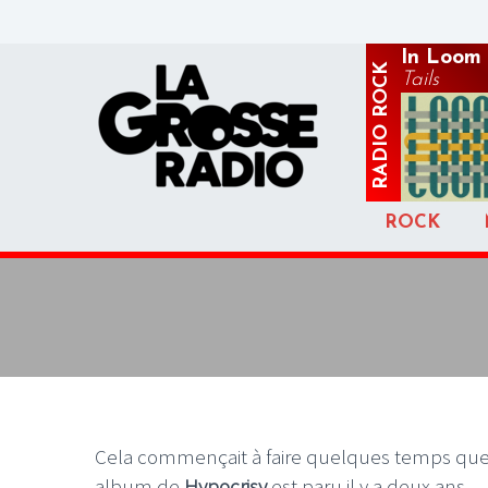
In Loom
ROCK
Tails
RADIO
ROCK
Cela commençait à faire quelques temps que 
album de
Hypocrisy
est paru il y a deux ans …