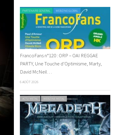
PARTENAIRE GENERAL
WEBZINE GLOBAL
FrancoFans n°120 : ORP – OAI REGGAE
PARTY, Une Touche d’Optimisme, Marty,
David McNeil…
6 AOÛT 2026
ACTU METAL
WEBZINE METAL