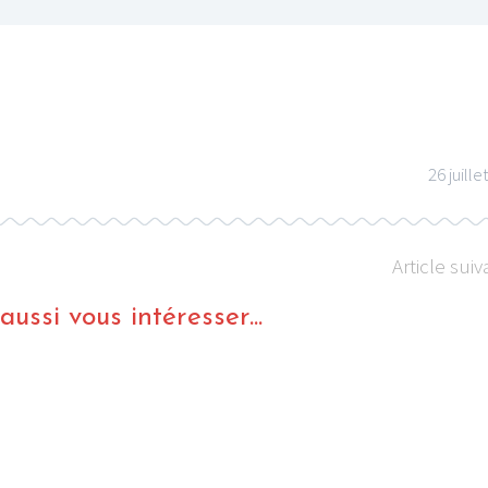
26 juille
Article suiv
ussi vous intéresser...
ACTU METAL