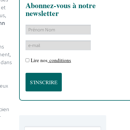
Abonnez-vous à notre
 et
newsletter
us,
nn
ns
ment,
Lire nos
conditions
s dans
deux
 bien
r