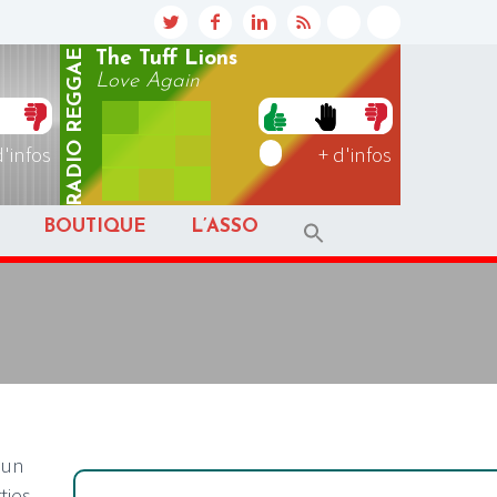
REGGAE
The Tuff Lions
Love Again
RADIO
d'infos
+ d'infos
BOUTIQUE
L’ASSO
’un
ties