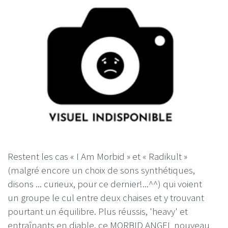
Restent les cas « I Am Morbid » et « Radikult »
(malgré encore un choix de sons synthétiques,
disons ... curieux, pour ce dernier!...^^) qui voient
un groupe le cul entre deux chaises et y trouvant
pourtant un équilibre. Plus réussis, 'heavy' et
entraînants en diable, ce MORBID ANGEL nouveau