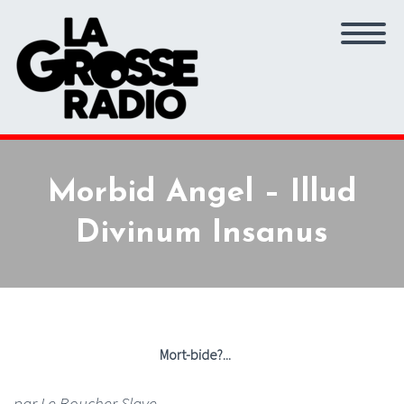
Morbid Angel – Illud
Divinum Insanus
Mort-bide?...
par Le Boucher Slave