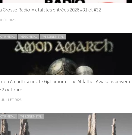
a Grosse Radio Metal : les entrées 2026 #31 et #32
 AOÛT 2026
ACTU METAL
VIDEO METAL
WEBZINE METAL
mon Amarth sonne le Gjallarhorn : The Allfather Awakens arrivera
e 2 octobre
0 JUILLET 2026
ACTU METAL
WEBZINE METAL