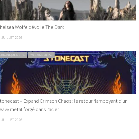
helsea Wolfe dévoile The Dark
9 JUILLET 2026
CHRONIQUE METAL
WEBZINE METAL
tonecast – Expand Crimson Chaos : le retour flamboyant d’un
eavy metal forgé dans l’acier
8 JUILLET 2026