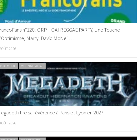
rancoFans n°120 : ORP – OAI REGGAE PARTY, Une Touche
’Optimisme, Marty, David McNeil…
 AOÛT 2026
ACTU METAL
WEBZINE METAL
egadeth tire sa révérence à Paris et Lyon en 2027
 AOÛT 2026