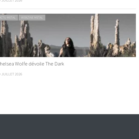
0 JUILLET 2026
ACTU METAL
WEBZINE METAL
helsea Wolfe dévoile The Dark
9 JUILLET 2026