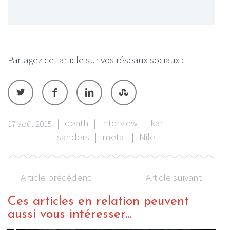
Partagez cet article sur vos réseaux sociaux :
|
death
|
interview
|
karl
17 août 2015
sanders
|
metal
|
Nile
Article précédent
Article suivant
Ces articles en relation peuvent
aussi vous intéresser...