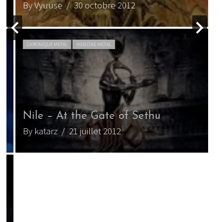
By Vyuuse
/ 30 octobre 2012
B
CHRONIQUE METAL
WEBZINE METAL
Nile – At the Gate of Sethu
G
By katarz
/ 21 juillet 2012
B