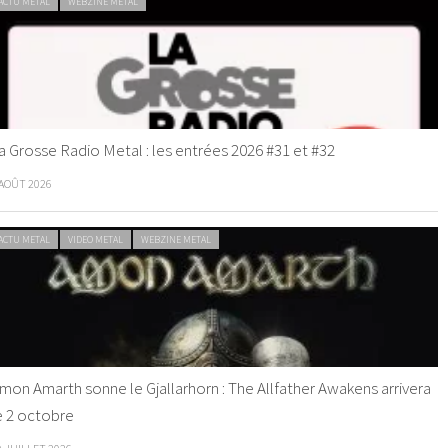
ACTU METAL
WEBZINE METAL
a Grosse Radio Metal : les entrées 2026 #31 et #32
 AOÛT 2026
ACTU METAL
VIDEO METAL
WEBZINE METAL
mon Amarth sonne le Gjallarhorn : The Allfather Awakens arrivera
e 2 octobre