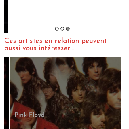
N
a
B
Ces artistes en relation peuvent
aussi vous intéresser...
Pink Floyd
T