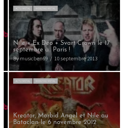
ACTU METAL
WEBZINE METAL
Nile + Ex Deo + Svart Crown le 17
septembre à Paris !
By musicben69
/ 10 septembre 2013
B
ACTU METAL
WEBZINE METAL
Kreator, Morbid Angel et Nile au
Bataclan le 6 novembre 2012
F