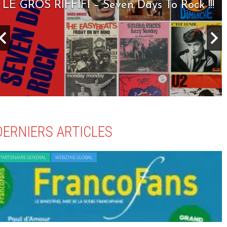
LE GROS RIFFIFI – Seven Days To Rock !!!
DERNIERS ARTICLES
PARTENAIRE GENERAL
WEBZINE GLOBAL