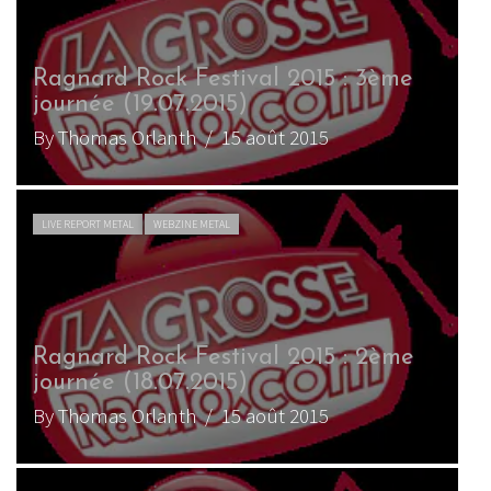
Ragnard Rock Festival 2015 : 3ème
journée (19.07.2015)
By Thomas Orlanth
/ 15 août 2015
LIVE REPORT METAL
WEBZINE METAL
Ragnard Rock Festival 2015 : 2ème
journée (18.07.2015)
By Thomas Orlanth
/ 15 août 2015