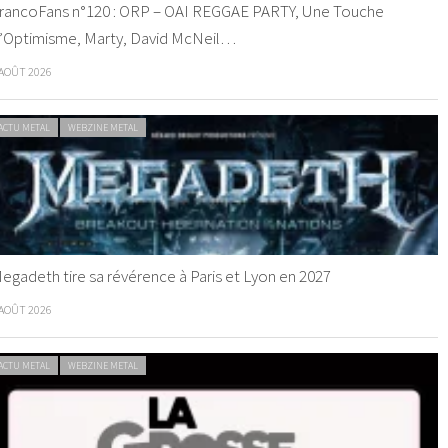
rancoFans n°120 : ORP – OAI REGGAE PARTY, Une Touche
’Optimisme, Marty, David McNeil…
 AOÛT 2026
ACTU METAL
WEBZINE METAL
egadeth tire sa révérence à Paris et Lyon en 2027
 AOÛT 2026
ACTU METAL
WEBZINE METAL