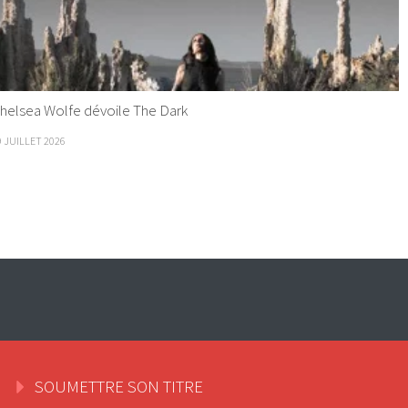
helsea Wolfe dévoile The Dark
9 JUILLET 2026
SOUMETTRE SON TITRE