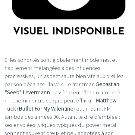
Si les sonorités sont globalement modernes, et
habilement mélangées à des influences
progressives, un aspect saute bien vite aux oreilles
par son décalage : la voix. Le frontman
Sebastian
"Seeb" Levermann
possède en effet un timbre à
mi-chemin entre ce que peut offrir un
Matthew
Tuck
(
Bullet For My Valentine
) et un punk FM
lambda des années 90. Autant le dire d’emblée :
ses envolées lyriques typiques du power metal
sonnent souvent creux et peu adaptées à son