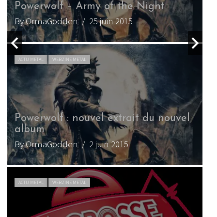
Powerwolf – Army of the Night
By OrmaGodden
/ 25 juin 2015
ACTU METAL
WEBZINE METAL
Powerwolf : nouvel extrait du nouvel
album
By OrmaGodden
/ 2 juin 2015
ACTU METAL
WEBZINE METAL