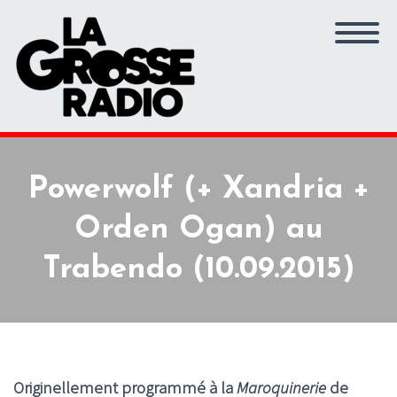
Powerwolf (+ Xandria +
Orden Ogan) au
Trabendo (10.09.2015)
Originellement programmé à la
Maroquinerie
de