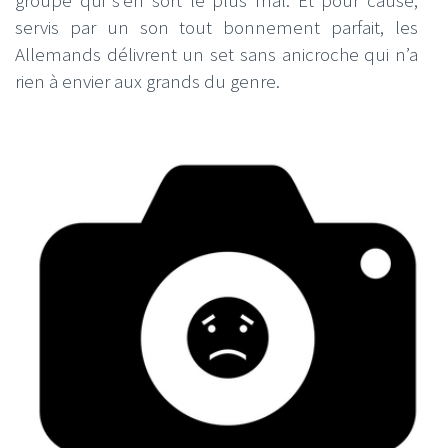
servis par un son tout bonnement parfait, les
Allemands délivrent un set sans anicroche qui n’a
rien à envier aux grands du genre.