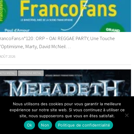
rancoFans n°120 : ORP – OAI REGGAE PARTY, Une Touche
’Optimisme, Marty, David McNeil…
 AOÛT 2026
ACTU METAL
WEBZINE METAL
Nous utilisons des cookies pour vous garantir la meilleure
expérience sur notre site web. Si vous continuez à utiliser ce
site, nous supposerons que vous en êtes satisfait.
egadeth tire sa révérence à Paris et Lyon en 2027
Ok
Non
Politique de confidentialité
 AOÛT 2026