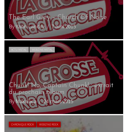
The Earl Grey – Church Of Noise
By Yann Landry
/ 7 avril 2015
ACTU METAL
WEBZINE METAL
Chunk! No, Captain Chunk! : extrait
du prochain album
By Maxallica
/ 24 mars 2015
CHRONIQUE ROCK
WEBZINE ROCK