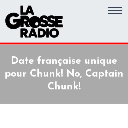
Date française unique
pour Chunk! No, Captain
Chunk!