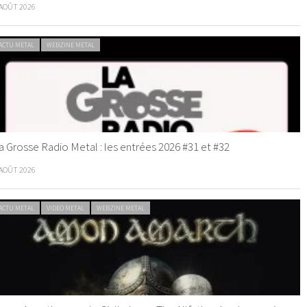
 AOÛT 2026
ACTU METAL
WEBZINE METAL
a Grosse Radio Metal : les entrées 2026 #31 et #32
 AOÛT 2026
ACTU METAL
VIDEO METAL
WEBZINE METAL