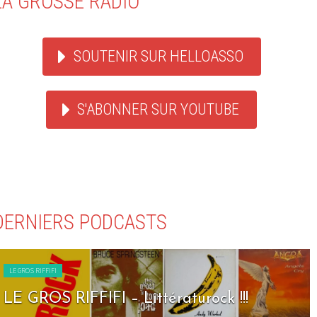
LA GROSSE RADIO
SOUTENIR SUR HELLOASSO
S'ABONNER SUR YOUTUBE
DERNIERS PODCASTS
LE GROS RIFFIFI
LE GROS RIFFIFI – Seven Days To Rock !!!