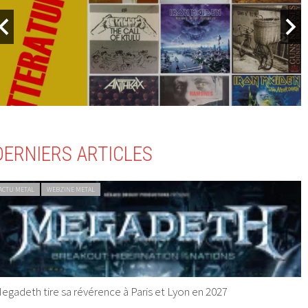
DERNIERS ARTICLES
ACTU METAL
WEBZINE METAL
egadeth tire sa révérence à Paris et Lyon en 2027