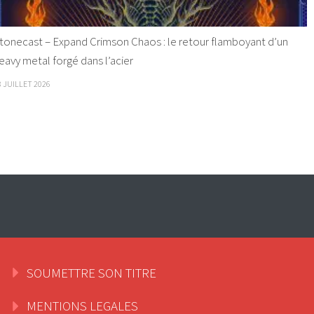
tonecast – Expand Crimson Chaos : le retour flamboyant d’un
eavy metal forgé dans l’acier
8 JUILLET 2026
SOUMETTRE SON TITRE
MENTIONS LEGALES