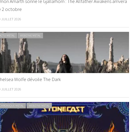
mon Amarth sonne le Gjallarhorn : The Allfather Awakens arrivera
e 2 octobre
0 JUILLET 2026
ACTU METAL
WEBZINE METAL
helsea Wolfe dévoile The Dark
9 JUILLET 2026
CHRONIQUE METAL
WEBZINE METAL